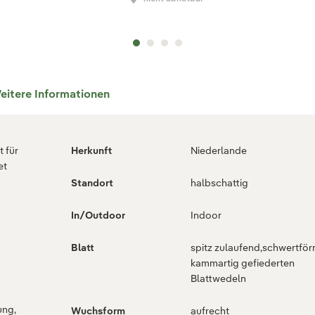
eitere Informationen
 für
Herkunft
Niederlande
et
Standort
halbschattig
g
In/Outdoor
Indoor
Blatt
spitz zulaufend,schwertför
kammartig gefiederten
Blattwedeln
ung,
Wuchsform
aufrecht