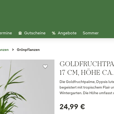
ermine
Gutscheine
Angebote
Sommer
anzen
Grünpflanzen
GOLDFRUCHTPAL
17 CM, HÖHE CA.
Die Goldfruchtpalme, Dypsis lutes
begeistert mit tropischem Flair u
Wintergarten. Die Höhe umfasst di
24,99 €