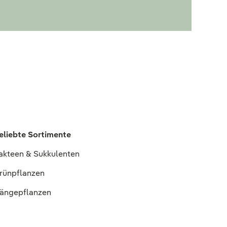
eliebte Sortimente
akteen & Sukkulenten
rünpflanzen
ängepflanzen