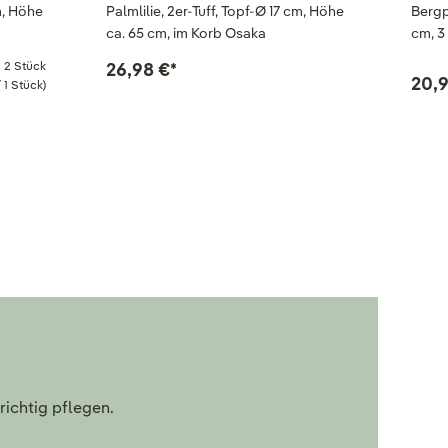
m, Höhe
Palmlilie, 2er-Tuff, Topf-Ø 17 cm, Höhe
Bergp
ca. 65 cm, im Korb Osaka
cm, 3
2 Stück
26,98 €
*
20,9
 1 Stück)
richtig pflegen.