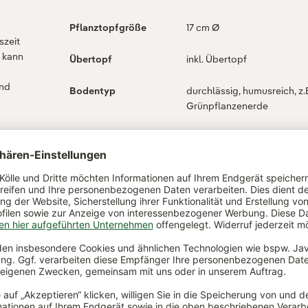
Pflanztopfgröße
17 cm Ø
szeit
, kann
Übertopf
inkl. Übertopf
und
Bodentyp
durchlässig, humusreich, z.
Grünpflanzenerde
)
Verwendungszweck
Zimmerpflanze für den
Indoorjungle, Büropflanze,
Wintergarten, im Sommer 
für Balkon und Garten
Wasserbedarf
mäßig
t