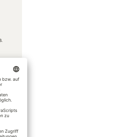
B.
auch