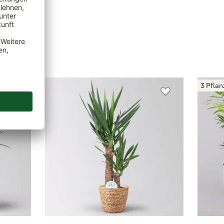
3 Pfla