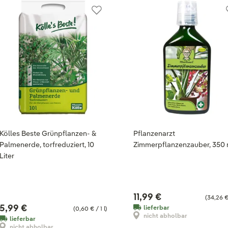
Kölles Beste Grünpflanzen- &
Pflanzenarzt
Palmenerde, torfreduziert, 10
Zimmerpflanzenzauber, 350 
Liter
11,99 €
(34,26 € 
5,99 €
lieferbar
(0,60 € / 1 l)
nicht abholbar
lieferbar
nicht abholbar