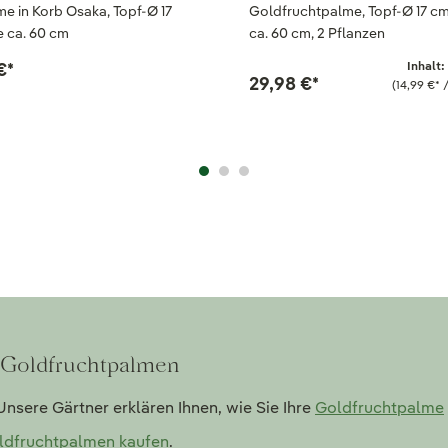
e in Korb Osaka, Topf-Ø 17
Goldfruchtpalme, Topf-Ø 17 c
 ca. 60 cm
ca. 60 cm, 2 Pflanzen
€
*
Inhalt:
29,98 €
*
(14,99 €
*
/
u Goldfruchtpalmen
nsere Gärtner erklären Ihnen, wie Sie Ihre
Goldfruchtpalme
ldfruchtpalmen kaufen
.