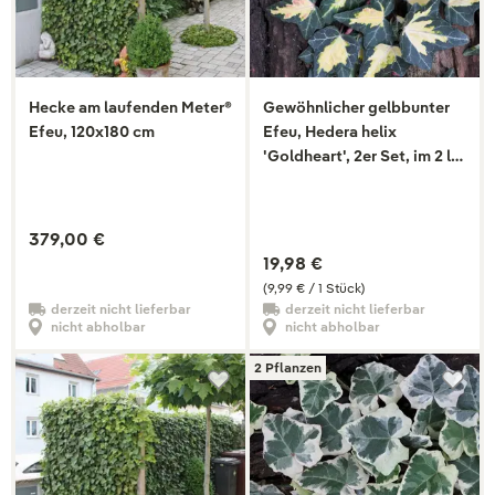
Hecke am laufenden Meter®
Gewöhnlicher gelbbunter
Efeu, 120x180 cm
Efeu, Hedera helix
'Goldheart', 2er Set, im 2 l
Topf
379,00 €
19,98 €
(9,99 € / 1 Stück)
derzeit nicht lieferbar
derzeit nicht lieferbar
nicht abholbar
nicht abholbar
2 Pflanzen