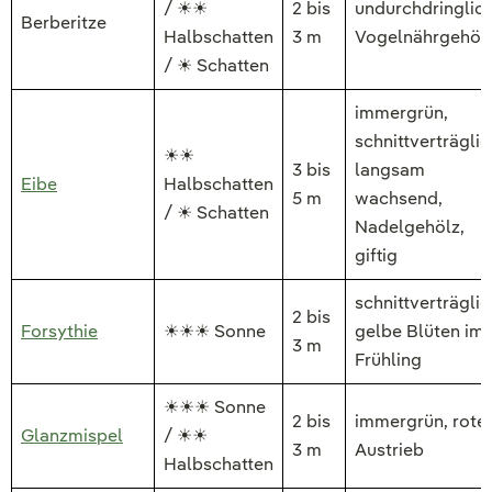
/ ☀☀
2 bis
undurchdringlich
Berberitze
Halbschatten
3 m
Vogelnährgehöl
/ ☀ Schatten
immergrün,
schnittverträglic
☀☀
3 bis
langsam
Eibe
Halbschatten
5 m
wachsend,
/ ☀ Schatten
Nadelgehölz,
giftig
schnittverträglic
2 bis
Forsythie
☀☀☀ Sonne
gelbe Blüten im
3 m
Frühling
☀☀☀ Sonne
2 bis
immergrün, rote
Glanzmispel
/ ☀☀
3 m
Austrieb
Halbschatten