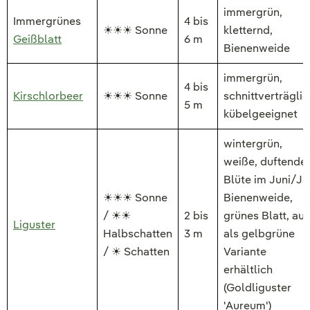
immergrün,
Immergrünes
4 bis
☀☀☀ Sonne
kletternd,
Geißblatt
6 m
Bienenweide
immergrün,
4 bis
Kirschlorbeer
☀☀☀ Sonne
schnittverträglic
5 m
kübelgeeignet
wintergrün,
weiße, duftende
Blüte im Juni/Jul
☀☀☀ Sonne
Bienenweide,
/ ☀☀
2 bis
grünes Blatt, au
Liguster
Halbschatten
3 m
als gelbgrüne
/ ☀ Schatten
Variante
erhältlich
(Goldliguster
'Aureum')