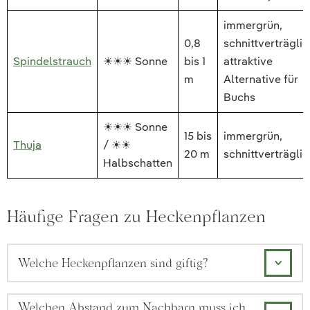
immergrün,
0,8
schnittverträglic
Spindelstrauch
☀☀☀ Sonne
bis 1
attraktive
m
Alternative für
Buchs
☀☀☀ Sonne
15 bis
immergrün,
Thuja
/ ☀☀
20 m
schnittverträglic
Halbschatten
Häufige Fragen zu Heckenpflanzen
Welche Heckenpflanzen sind giftig?
Welchen Abstand zum Nachbarn muss ich