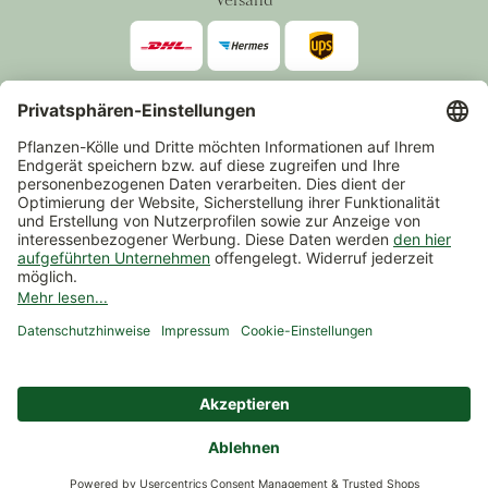
Zahlarten
*Alle Preise inkl. gesetzlicher Mehrwertsteuer zzgl.
Versand
.
Mindestbestellwert 14,90 €, ausgenommen sind Gutscheine und
Events.
Vertrag widerrufen
© 2026 Pflanzen-Kölle Gartencenter GmbH & Co. KG
AGB
Widerrufsrecht
Datenschutz
Impressum
Nutzungsbedingungen Chatbot
Barrierefreiheit
Cookie-Einstellungen