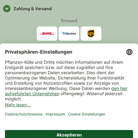
Zahlung & Versand
Versand
Zahlarten
*Alle Preise inkl. gesetzlicher Mehrwertsteuer zzgl.
Versand
.
Mindestbestellwert 14,90 €, ausgenommen sind Gutscheine und
Events.
Vertrag widerrufen
© 2026 Pflanzen-Kölle Gartencenter GmbH & Co. KG
AGB
Widerrufsrecht
Datenschutz
Impressum