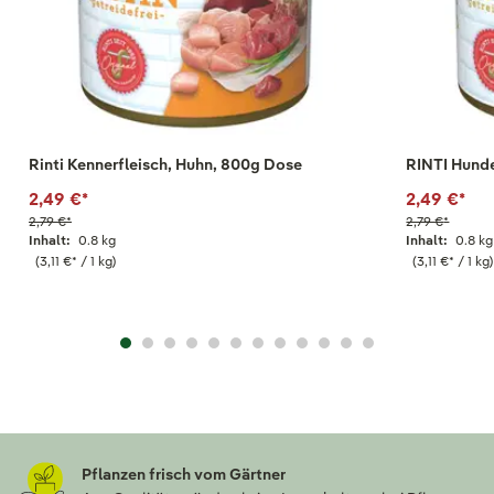
Rinti Kennerfleisch, Huhn, 800g Dose
RINTI Hunde
2,49 €
*
2,49 €
*
2,79 €
*
2,79 €
*
Inhalt:
0.8 kg
Inhalt:
0.8 kg
(3,11 €
*
/ 1 kg)
(3,11 €
*
/ 1 kg)
Pflanzen frisch vom Gärtner