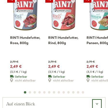
RINTI Hundefutter,
RINTI Hundefutter,
RINTI Hundef
Ross, 800g
Rind, 800g
Pansen, 800
2,79 €
2,79 €
2,79 €
2,49 €
2,49 €
2,49 €
(3,11 € / 1 kg)
(3,11 € / 1 kg)
(3,11 € / 1 kg)
lieferbar
lieferbar
lieferbar
nicht abholbar
nicht abholbar
nicht abhol
Auf einen Blick