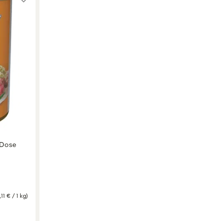
 Dose
,11 € / 1 kg)