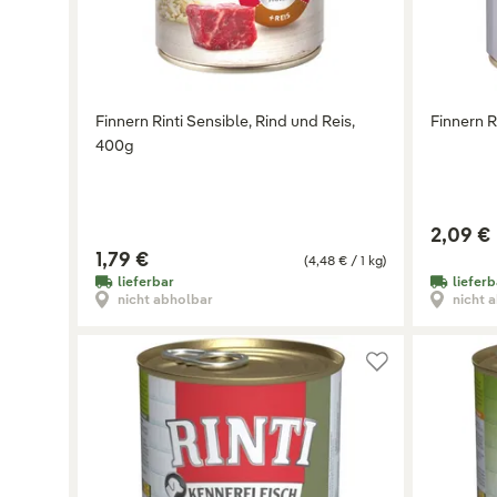
Finnern Rinti Sensible, Rind und Reis,
Finnern R
400g
2,09 €
1,79 €
(4,48 € / 1 kg)
lieferbar
lieferb
nicht abholbar
nicht 