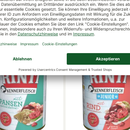
(3,11 € / 1 kg)
2,79 €
2,49 €
(3
ar
lieferbar
abholbar
nicht abholbar