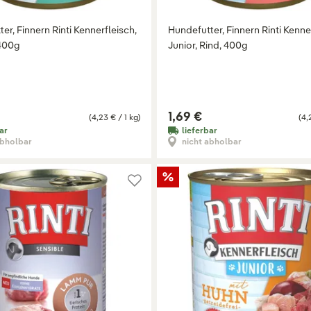
er, Finnern Rinti Kennerfleisch,
Hundefutter, Finnern Rinti Kenne
400g
Junior, Rind, 400g
1,69 €
(4,23 € / 1 kg)
(4,
ar
lieferbar
abholbar
nicht abholbar