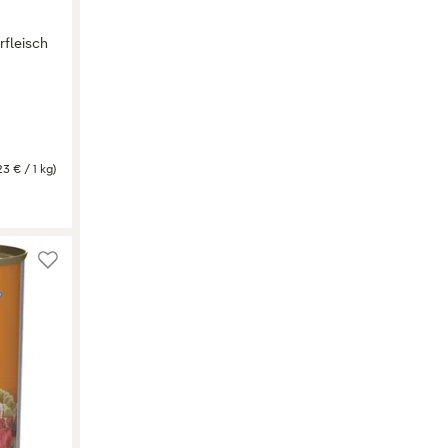
rfleisch
23 € / 1 kg)