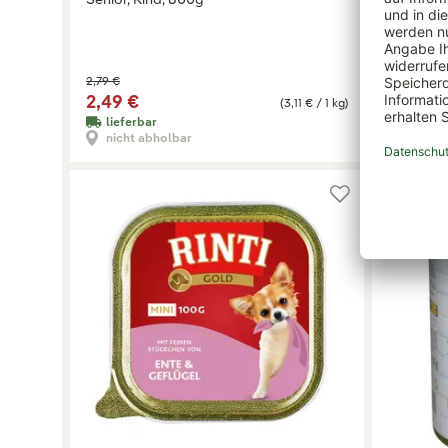
2,79 €
2,49 €
2,79 €
2,49 €
(3,11 € / 1 kg)
lieferbar
lieferb
nicht abholbar
nicht 