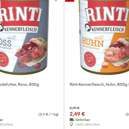
ndefutter, Ross, 800g
Rinti Kennerfleisch, Huhn, 800g
2,79 €
2,49 €
(3,11 € / 1 kg)
(3
ar
lieferbar
abholbar
nicht abholbar