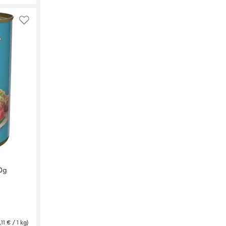
00g
,11 € / 1 kg)