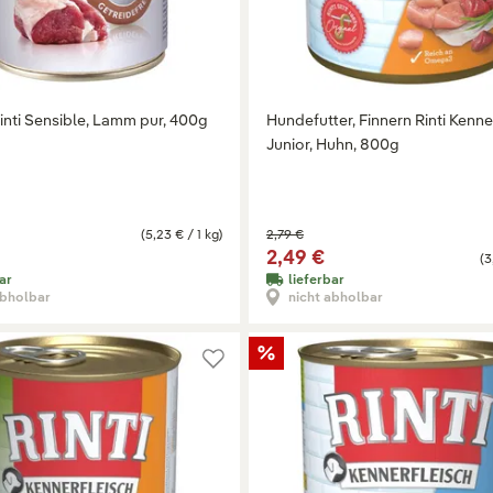
inti Sensible, Lamm pur, 400g
Hundefutter, Finnern Rinti Kenne
Junior, Huhn, 800g
(5,23 € / 1 kg)
2,79 €
2,49 €
(3
ar
lieferbar
abholbar
nicht abholbar