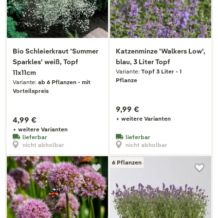
Bio Schleierkraut 'Summer
Katzenminze 'Walkers Low',
Sparkles' weiß, Topf
blau, 3 Liter Topf
Variante:
Topf 3 Liter - 1
11x11cm
Pflanze
Variante:
ab 6 Pflanzen - mit
Vorteilspreis
9,99 €
4,99 €
+ weitere Varianten
+ weitere Varianten
lieferbar
lieferbar
nicht abholbar
nicht abholbar
6 Pflanzen