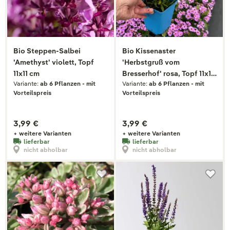
Bio Steppen-Salbei
Bio Kissenaster
'Amethyst' violett, Topf
'Herbstgruß vom
11x11 cm
Bresserhof' rosa, Topf 11x11
Variante:
ab 6 Pflanzen - mit
Variante:
ab 6 Pflanzen - mit
cm
Vorteilspreis
Vorteilspreis
3,99 €
3,99 €
+ weitere Varianten
+ weitere Varianten
lieferbar
lieferbar
nicht abholbar
nicht abholbar