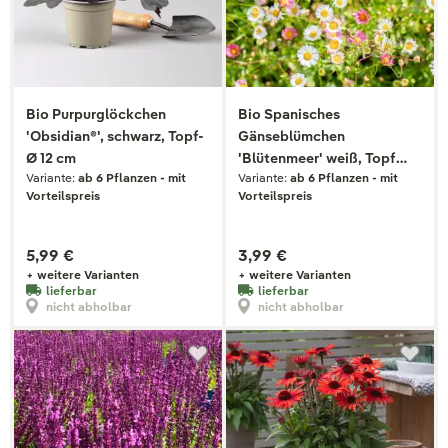
Bio Purpurglöckchen
Bio Spanisches
'Obsidian®', schwarz, Topf-
Gänseblümchen
Ø 12 cm
'Blütenmeer' weiß, Topf
Variante:
ab 6 Pflanzen - mit
Variante:
ab 6 Pflanzen - mit
11x11 cm
Vorteilspreis
Vorteilspreis
5,99 €
3,99 €
+ weitere Varianten
+ weitere Varianten
lieferbar
lieferbar
nicht abholbar
nicht abholbar