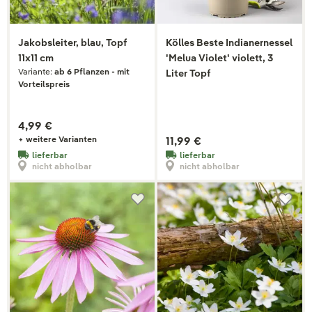
Jakobsleiter, blau, Topf
Kölles Beste Indianernessel
11x11 cm
'Melua Violet' violett, 3
Variante:
ab 6 Pflanzen - mit
Liter Topf
Vorteilspreis
4,99 €
+ weitere Varianten
11,99 €
lieferbar
lieferbar
nicht abholbar
nicht abholbar