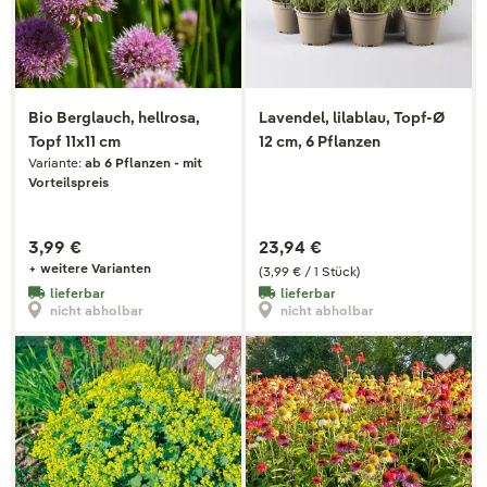
Bio Berglauch, hellrosa,
Lavendel, lilablau, Topf-Ø
Topf 11x11 cm
12 cm, 6 Pflanzen
Variante:
ab 6 Pflanzen - mit
Vorteilspreis
3,99 €
23,94 €
+ weitere Varianten
(3,99 € / 1 Stück)
lieferbar
lieferbar
nicht abholbar
nicht abholbar