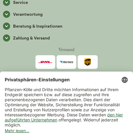
Service
Verantwortung
Beratung & Inspirationen
Zahlung & Versand
Versand
Zahlarten
*Alle Preise inkl. gesetzlicher Mehrwertsteuer zzgl.
Versand
.
Mindestbestellwert 14,90 €, ausgenommen sind Gutscheine und
Events.