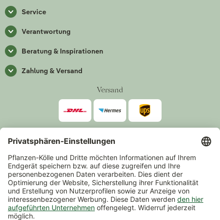
Service
Verantwortung
Beratung & Inspirationen
Zahlung & Versand
Versand
Zahlarten
*Alle Preise inkl. gesetzlicher Mehrwertsteuer zzgl.
Versand
.
Mindestbestellwert 14,90 €, ausgenommen sind Gutscheine und
Events.