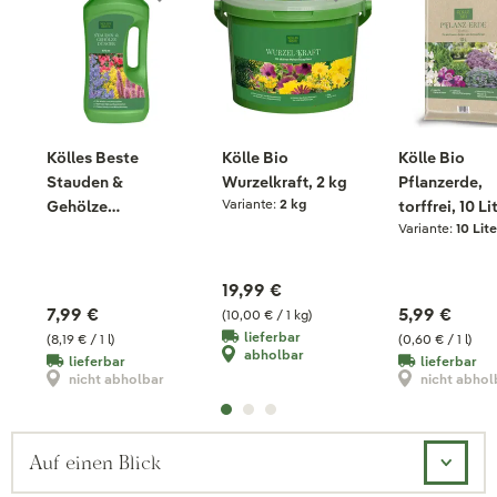
Kölles Beste
Kölle Bio
Kölle Bio
Stauden &
Wurzelkraft, 2 kg
Pflanzerde,
Variante:
2 kg
Gehölze
torffrei, 10 Li
Variante:
10 Lite
Humatdünger, 975
ml
19,99 €
7,99 €
5,99 €
(10,00 € / 1 kg)
lieferbar
(8,19 € / 1 l)
(0,60 € / 1 l)
abholbar
lieferbar
lieferbar
nicht abholbar
nicht abhol
Auf einen Blick