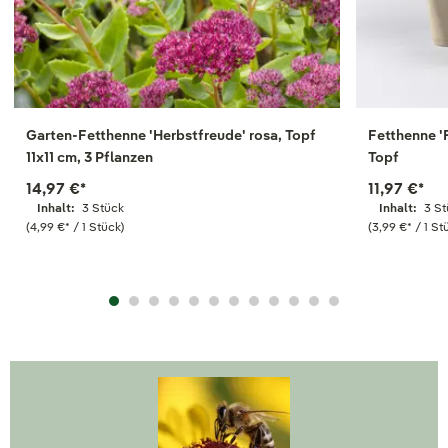
Garten-Fetthenne 'Herbstfreude' rosa, Topf
Fetthenne '
11x11 cm, 3 Pflanzen
Topf
14,97 €
*
11,97 €
*
Inhalt:
3 Stück
Inhalt:
3 S
(4,99 €
*
/ 1 Stück)
(3,99 €
*
/ 1 St