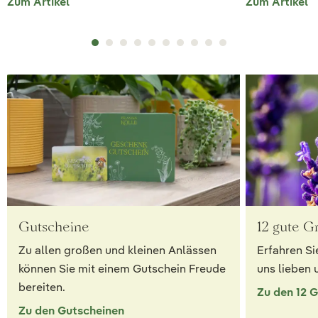
Zum Artikel
Zum Artikel
Gutscheine
12 gute G
Zu allen großen und kleinen Anlässen
Erfahren Si
können Sie mit einem Gutschein Freude
uns lieben 
bereiten.
Zu den 12 
Zu den Gutscheinen