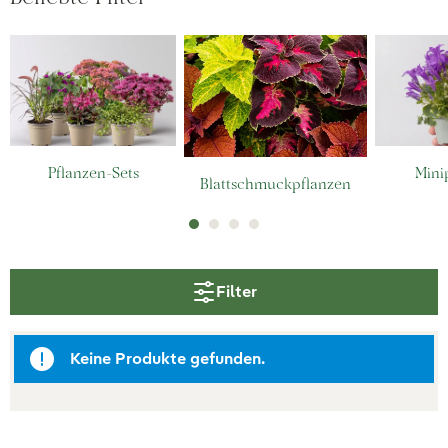
Pflanzen-Sets
Mini
Blattschmuckpflanzen
Filter
Keine Produkte gefunden.