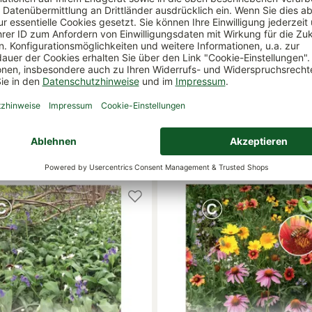
menmischung 'Sperli`s
Wildblumensamen
ix'
Schmetterlingsmischung
3,89 €
ar
derzeit nicht lieferbar
abholbar
nicht abholbar