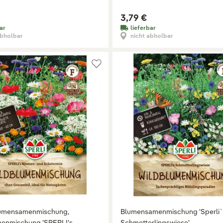
3,79 €
ar
lieferbar
abholbar
nicht abholbar
lumensamenmischung,
Blumensamenmischung 'Sperli`
enmischung 'SPERLI's
Schmetterlingswiese'