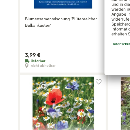
Blumensamenmischung 'Blütenreicher
Blumensa
Balkonkasten'
Bienen-M
3,99 €
3,99 €
lieferbar
lieferb
nicht abholbar
nicht 