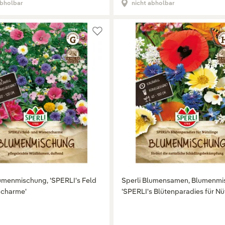
abholbar
nicht abholbar
lumenmischung, 'SPERLI's Feld
Sperli Blumensamen, Blumenm
ncharme'
'SPERLI's Blütenparadies für Nü