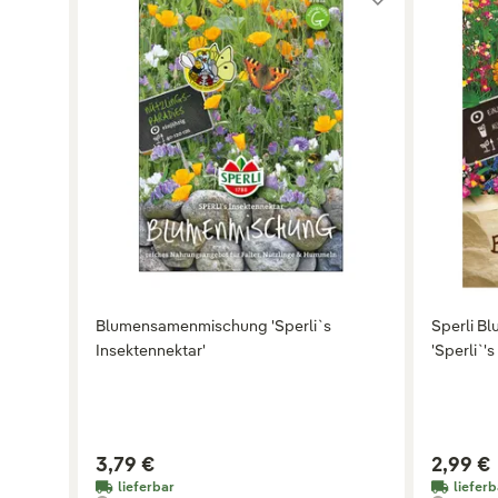
Blumensamenmischung 'Sperli`s
Sperli B
Insektennektar'
'Sperli`'
3,79 €
2,99 €
lieferbar
lieferb