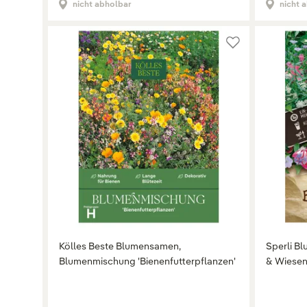
nicht abholbar
nicht 
Kölles Beste Blumensamen,
Sperli B
Blumenmischung 'Bienenfutterpflanzen'
& Wiese