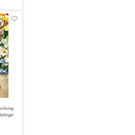
ischung
tzlinge'