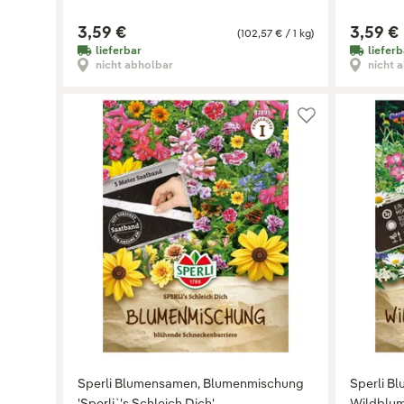
3,59 €
3,59 €
(102,57 € / 1 kg)
lieferbar
lieferb
nicht abholbar
nicht 
Sperli Blumensamen, Blumenmischung
Sperli B
'Sperli`'s Schleich Dich'
Wildblum