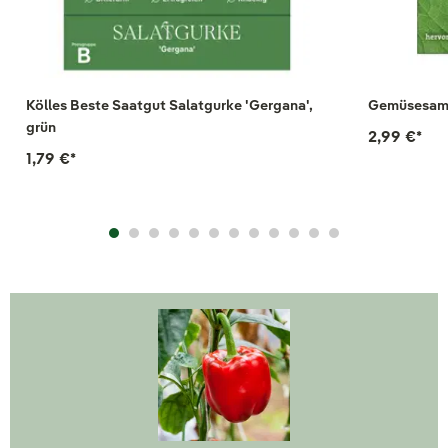
Kölles Beste Saatgut Salatgurke 'Gergana',
Gemüsesame
grün
2,99 €
*
1,79 €
*