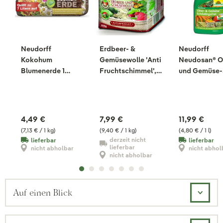
Neudorff
Erdbeer- &
Neudorff
Kokohum
Gemüsewolle 'Anti
Neudosan® O
Blumenerde 1
Fruchtschimmel',
und Gemüse-
Brikett, 630 g
850 g
SchädlingsFr
250 ml
4,49 €
7,99 €
11,99 €
(7,13 € / 1 kg)
(9,40 € / 1 kg)
(4,80 € / 1 l)
derzeit nicht
lieferbar
lieferbar
lieferbar
nicht abholbar
nicht abhol
nicht abholbar
Auf einen Blick