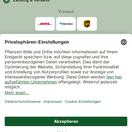
Versand
Zahlarten
*Alle Preise inkl. gesetzlicher Mehrwertsteuer zzgl.
Versand
.
Mindestbestellwert 14,90 €, ausgenommen sind Gutscheine und
Events.
Vertrag widerrufen
© 2026 Pflanzen-Kölle Gartencenter GmbH & Co. KG
AGB
Widerrufsrecht
Datenschutz
Impressum
Nutzungsbedingungen Chatbot
Barrierefreiheit