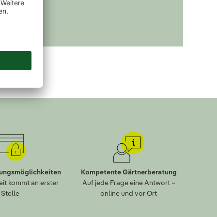
lungsmöglichkeiten
Kompetente Gärtnerberatung
eit kommt an erster
Auf jede Frage eine Antwort –
Stelle
online und vor Ort