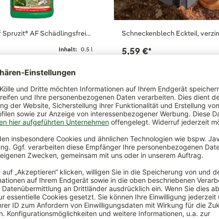
 Spruzit® AF Schädlingsfrei…
Schneckenblech Eckteil, verzin
Inhalt:
0.5 l
5,59 €
*
€
*
(26,98 €
*
/ 1 l)
htig gemacht
n Sie 10 hilfreiche Ratschläge für die Anwendung im Haus- u