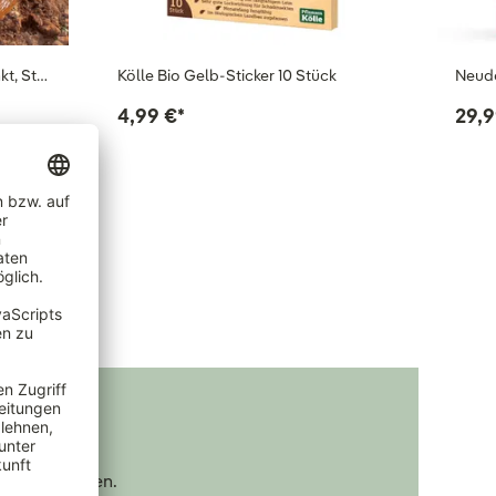
kt, St…
Kölle Bio Gelb-Sticker 10 Stück
Neudo
4,99 €
*
29,9
nd Kleingarten.