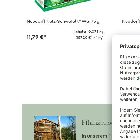
Neudorff Netz-Schwefelit® WG, 75 g
Neudorff
Inhalt:
0.075 kg
11,79 €
*
13,49 
(157,20 €
*
/ 1 kg)
Pflanzenschutz ric
In unserem Flyer erfahre