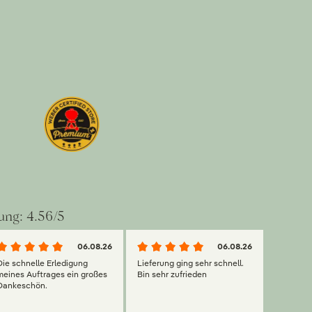
ung: 4.56/5
06.08.26
06.08.26
Die schnelle Erledigung
Lieferung ging sehr schnell.
meines Auftrages ein großes
Bin sehr zufrieden
Dankeschön.