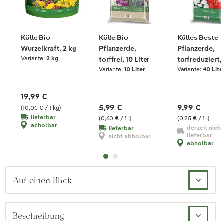
Kölle Bio
Kölle Bio
Kölles Beste
Wurzelkraft, 2 kg
Pflanzerde,
Pflanzerde,
Variante:
2 kg
torffrei, 10 Liter
torfreduziert
Variante:
10 Liter
Variante:
40 Lit
Liter
19,99 €
5,99 €
9,99 €
(10,00 € / 1 kg)
lieferbar
(0,60 € / 1 l)
(0,25 € / 1 l)
abholbar
derzeit nich
lieferbar
lieferbar
nicht abholbar
abholbar
Auf einen Blick
Beschreibung