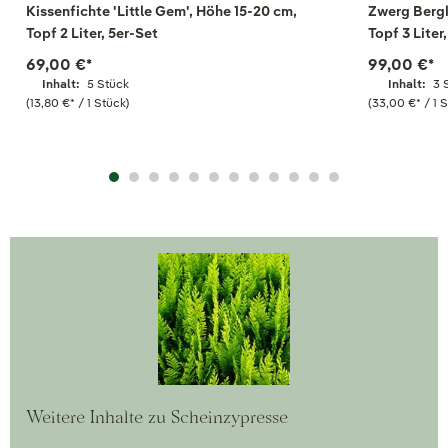
Kissenfichte 'Little Gem', Höhe 15-20 cm,
Zwerg Bergk
Topf 2 Liter, 5er-Set
Topf 3 Liter
69,00 €
*
99,00 €
*
Inhalt:
5 Stück
Inhalt:
3 
(13,80 €
*
/ 1 Stück)
(33,00 €
*
/ 1 
Weitere Inhalte zu Scheinzypresse