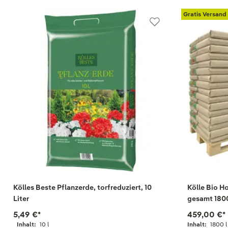
Gratis Versand
Kölles Beste Pflanzerde, torfreduziert, 10
Kölle Bio H
Liter
gesamt 1800
5,49 €
*
459,00 €
*
Inhalt:
10 l
Inhalt:
1800 l