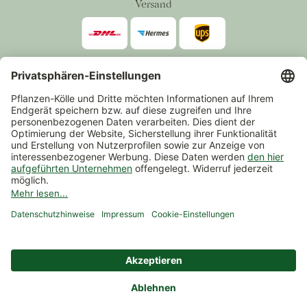
Versand
Zahlarten
*Alle Preise inkl. gesetzlicher Mehrwertsteuer zzgl.
Versand
.
Mindestbestellwert 14,90 €, ausgenommen sind Gutscheine und
Events.
Vertrag widerrufen
© 2026 Pflanzen-Kölle Gartencenter GmbH & Co. KG
AGB
Widerrufsrecht
Datenschutz
Impressum
Nutzungsbedingungen Chatbot
Barrierefreiheit
Cookie-Einstellungen