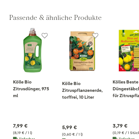
Passende & ähnliche Produkte
Kölle Bio
Kölles Beste
Kölle Bio
Zitrusdünger, 975
Düngestäbc
Zitruspflanzenerde,
ml
für Zitruspfl
torffrei, 10 Liter
20 Stück
7,99 €
3,79 €
5,99 €
(8,19 € / 1 l)
(0,19 € / 1 Stüc
(0,60 € / 1 l)
lieferbar
lieferbar