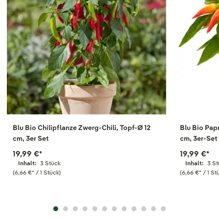
Blu Bio Chilipflanze Zwerg-Chili, Topf-Ø 12
Blu Bio Papr
cm, 3er Set
cm, 3er-Set
19,99 €
*
19,99 €
*
Inhalt:
3 Stück
Inhalt:
3 S
(6,66 €
*
/ 1 Stück)
(6,66 €
*
/ 1 St