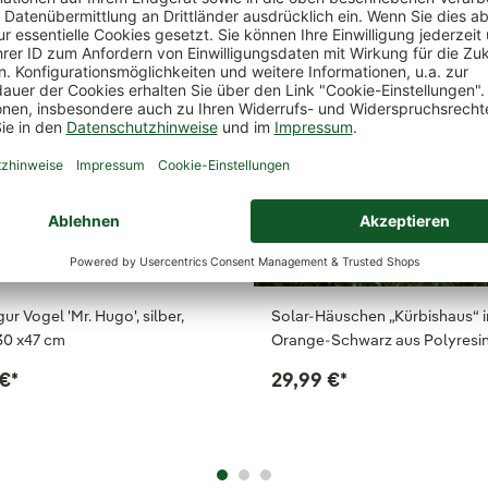
ur Vogel 'Mr. Hugo', silber,
Solar-Häuschen „Kürbishaus“ i
 30 x47 cm
Orange-Schwarz aus Polyresi
 €
*
29,99 €
*