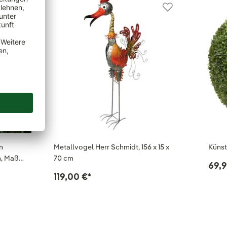
n
Metallvogel Herr Schmidt, 156 x 15 x
Künst
n, Maß…
70 cm
69,9
119,00 €
*