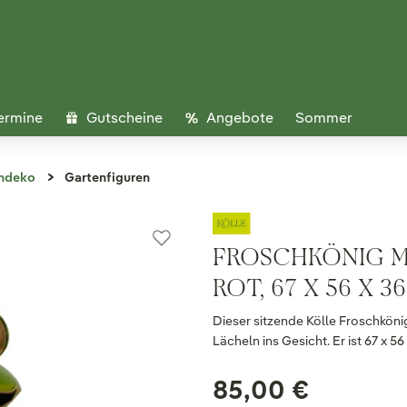
ermine
Gutscheine
Angebote
Sommer
ndeko
Gartenfiguren
FROSCHKÖNIG MI
ROT, 67 X 56 X 3
Dieser sitzende Kölle Froschköni
Lächeln ins Gesicht. Er ist 67 x 5
85,00 €