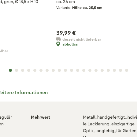
 grün, Ø 13,5 x H 10
ca. 26 cm
Variante:
Höhe ca. 25,5 cm
39,99 €
derzeit nicht lieferbar
abholbar
olbar
eitere Informationen
regulär
Mehrwert
Metall,,handgefertigt,,indiv
rn
le Lackierung,,einzigartige
Optik,,langlebig,,für Garte