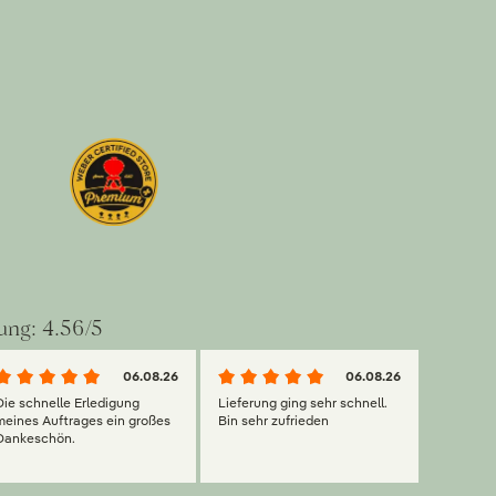
ung: 4.56/5
06.08.26
06.08.26
Die schnelle Erledigung
Lieferung ging sehr schnell.
meines Auftrages ein großes
Bin sehr zufrieden
Dankeschön.