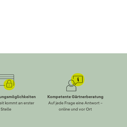
lungsmöglichkeiten
Kompetente Gärtnerberatung
eit kommt an erster
Auf jede Frage eine Antwort –
Stelle
online und vor Ort