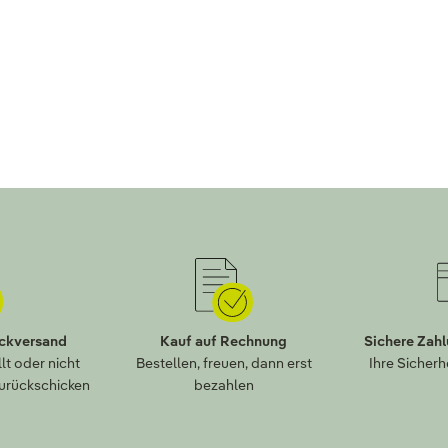
ückversand
Kauf auf Rechnung
Sichere Zah
lt oder nicht
Bestellen, freuen, dann erst
Ihre Sicherh
zurückschicken
bezahlen