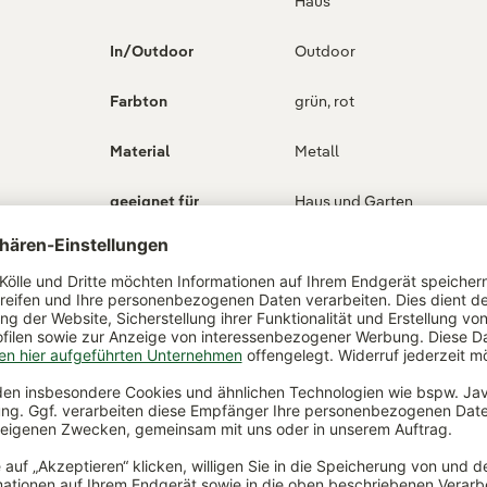
Haus
In/Outdoor
Outdoor
Farbton
grün, rot
Material
Metall
geeignet für
Haus und Garten
ch