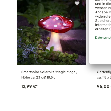
Smartsolar Solarpilz 'Magic Mega',
Gartenfig
Höhe ca. 23 x Ø 18,5 cm
ca. 118 x
12,99 €
*
95,00