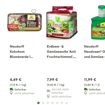
Neudorff
Erdbeer- &
Neudorff
Kokohum
Gemüsewolle 'Anti
Neudosan® O
Blumenerde 1
Fruchtschimmel',
und Gemüse-
Brikett, 630 g
850 g
SchädlingsFr
250 ml
4,49 €
7,99 €
11,99 €
(7,13 € / 1 kg)
(9,40 € / 1 kg)
(4,80 € / 1 l)
derzeit nicht
lieferbar
lieferbar
lieferbar
nicht abholbar
nicht abhol
nicht abholbar