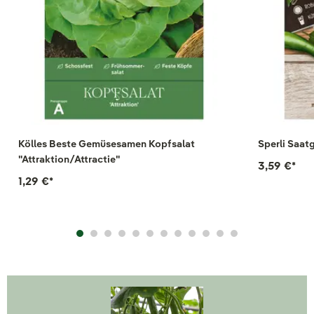
Kölles Beste Gemüsesamen Kopfsalat
Sperli Saatg
"Attraktion/Attractie"
3,59 €
*
1,29 €
*