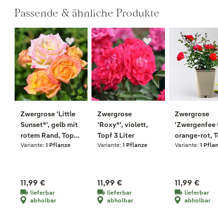
Passende & ähnliche Produkte
Zwergrose 'Little
Zwergrose
Zwergrose
Sunset®', gelb mit
'Roxy®', violett,
'Zwergenfee 
rotem Rand, Topf
Topf 3 Liter
orange-rot, T
Variante:
1 Pflanze
Variante:
1 Pflanze
Variante:
1 Pfla
3 Liter
Liter
11,99 €
11,99 €
11,99 €
lieferbar
lieferbar
lieferbar
abholbar
abholbar
abholbar