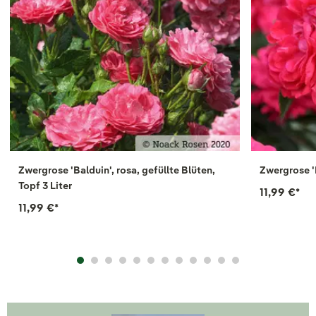
Zwergrose 'Balduin', rosa, gefüllte Blüten,
Zwergrose 'R
Topf 3 Liter
11,99 €
*
11,99 €
*