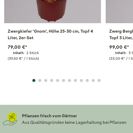
Zwergkiefer 'Gnom', Höhe 25-30 cm, Topf 4
Zwerg Bergk
Liter, 2er-Set
Topf 3 Liter
79,00 €
*
99,00 €
*
Inhalt:
2 Stück
Inhalt:
3 
(39,50 €
*
/ 1 Stück)
(33,00 €
*
/ 1 
Pflanzen frisch vom Gärtner
Aus Qualitätsgründen keine Lagerhaltung bei Pflanzen