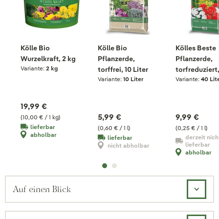
Kölle Bio
Kölle Bio
Kölles Beste
Wurzelkraft, 2 kg
Pflanzerde,
Pflanzerde,
Variante:
2 kg
torffrei, 10 Liter
torfreduziert
Variante:
10 Liter
Variante:
40 Lit
Liter
19,99 €
5,99 €
9,99 €
(10,00 € / 1 kg)
lieferbar
(0,60 € / 1 l)
(0,25 € / 1 l)
abholbar
derzeit nich
lieferbar
lieferbar
nicht abholbar
abholbar
Auf einen Blick