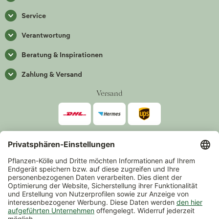
Service
Verantwortung
Beratung & Inspirationen
Zahlung & Versand
Versand
Zahlarten
*Alle Preise inkl. gesetzlicher Mehrwertsteuer zzgl.
Versand
.
Mindestbestellwert 14,90 €, ausgenommen sind Gutscheine und
Events.