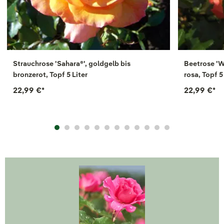
Strauchrose 'Sahara®', goldgelb bis
Beetrose 'W
bronzerot, Topf 5 Liter
rosa, Topf 5
22,99 €
*
22,99 €
*