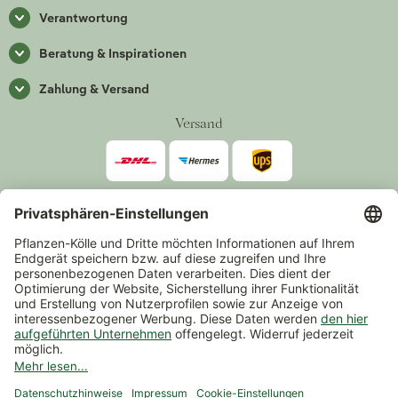
Verantwortung
Beratung & Inspirationen
Zahlung & Versand
Versand
Zahlarten
*Alle Preise inkl. gesetzlicher Mehrwertsteuer zzgl.
Versand
.
Mindestbestellwert 14,90 €, ausgenommen sind Gutscheine und
Events.
Vertrag widerrufen