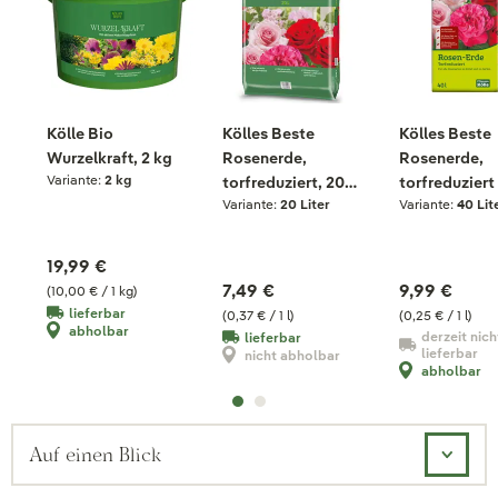
Kölle Bio
Kölles Beste
Kölles Beste
Wurzelkraft, 2 kg
Rosenerde,
Rosenerde,
Variante:
2 kg
torfreduziert, 20
torfreduziert
Variante:
20 Liter
Variante:
40 Lit
Liter
Liter
19,99 €
7,49 €
9,99 €
(10,00 € / 1 kg)
lieferbar
(0,37 € / 1 l)
(0,25 € / 1 l)
abholbar
derzeit nich
lieferbar
lieferbar
nicht abholbar
abholbar
Auf einen Blick