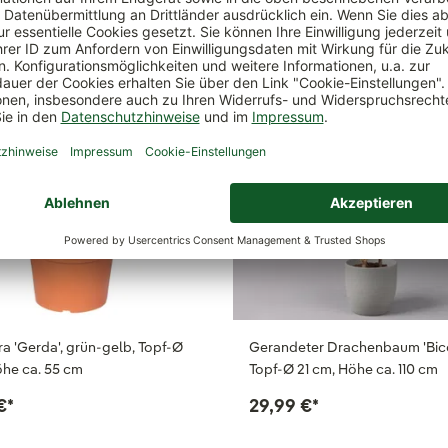
ch
ra 'Gerda', grün-gelb, Topf-Ø
Gerandeter Drachenbaum 'Bico
öhe ca. 55 cm
Topf-Ø 21 cm, Höhe ca. 110 cm
€
*
29,99 €
*