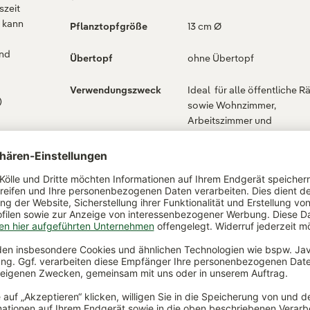
szeit
, kann
Pflanztopfgröße
13 cm Ø
und
Übertopf
ohne Übertopf
Verwendungszweck
Ideal für alle öffentliche 
)
sowie Wohnzimmer,
Arbeitszimmer und
Schlafzimmer
a '
Wasserbedarf
mäßig