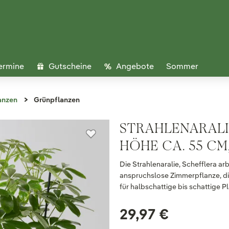
ermine
Gutscheine
Angebote
Sommer
anzen
Grünpflanzen
STRAHLENARALIE
HÖHE CA. 55 CM
Die Strahlenaralie, Schefflera arb
anspruchslose Zimmerpflanze, di
für halbschattige bis schattige P
29,97 €