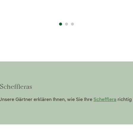
 Scheffleras
nsere Gärtner erklären Ihnen, wie Sie Ihre
Schefflera
richtig