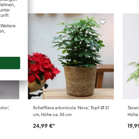
lor',
Schefflera arboricola 'Nora', Topf-Ø 21
Taran
cm, Höhe ca. 55 cm
Höhe 
24,99 €
*
19,9