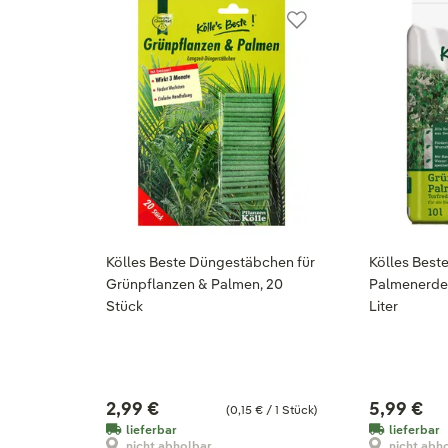
Kölles Beste Düngestäbchen für
Kölles Best
Grünpflanzen & Palmen, 20
Palmenerde, 
Stück
Liter
2,99 €
5,99 €
(0,15 € / 1 Stück)
lieferbar
lieferbar
nicht abholbar
nicht abh