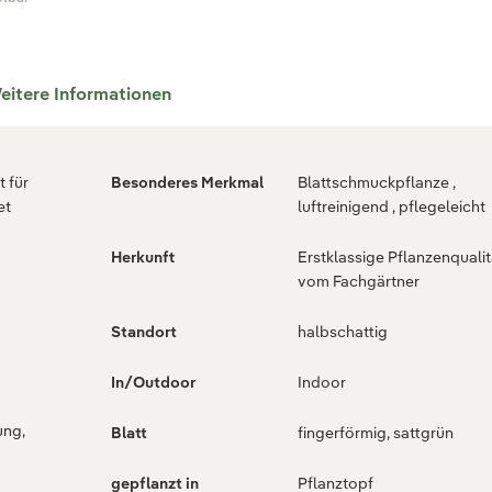
eitere Informationen
 für
Besonderes Merkmal
Blattschmuckpflanze ,
et
luftreinigend , pflegeleicht
g
Herkunft
Erstklassige Pflanzenqualit
vom Fachgärtner
Standort
halbschattig
In/Outdoor
Indoor
ung,
Blatt
fingerförmig, sattgrün
gepflanzt in
Pflanztopf