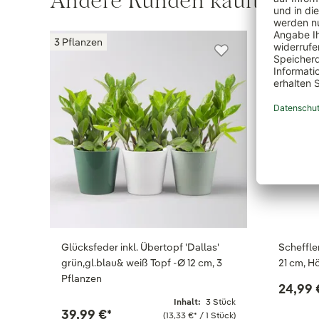
Andere Kunden kauften au
3 Pflanzen
Glücksfeder inkl. Übertopf 'Dallas'
Scheffle
grün,gl.blau& weiß Topf -Ø 12 cm, 3
21 cm, H
Pflanzen
24,99 
Inhalt:
3 Stück
39,99 €
*
(13,33 €
*
/ 1 Stück)