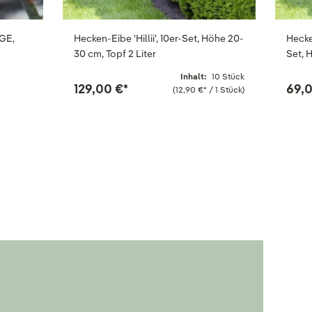
GE,
Hecken-Eibe 'Hillii', 10er-Set, Höhe 20-
Hecken
30 cm, Topf 2 Liter
Set, 
Inhalt:
10 Stück
129,00 €
*
69,
(12,90 €
*
/ 1 Stück)