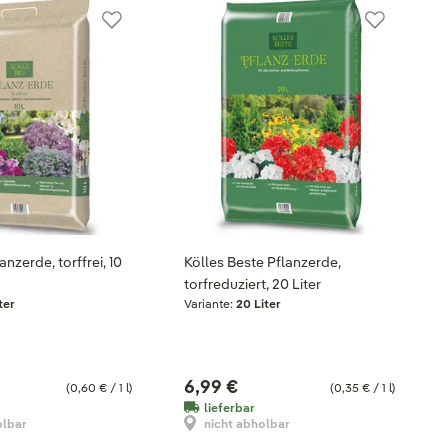
anzerde, torffrei, 10
Kölles Beste Pflanzerde,
torfreduziert, 20 Liter
ter
Variante:
20 Liter
6,99 €
(0,60 € / 1 l)
(0,35 € / 1 l)
lieferbar
olbar
nicht abholbar