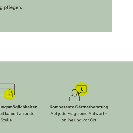
ig pflegen.
lungsmöglichkeiten
Kompetente Gärtnerberatung
eit kommt an erster
Auf jede Frage eine Antwort –
Stelle
online und vor Ort