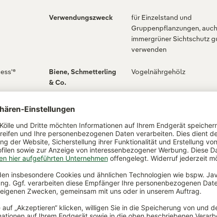
Verwendungszweck
für Einzelstand und
Gruppenpflanzungen, auch
immergrüner Sichtschutz g
verwenden
cess'®
Biene, Schmetterling
Vogelnährgehölz
& Co.
Frucht
dekorative rote Beeren im
Herbst, giftig
Giftigkeit
mittel
Befruchter
männliche Sorten wie z. B. '
Prince'® oder 'Heckenprach
it