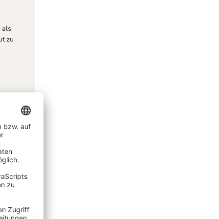
 als
ut zu
Blue
t'®