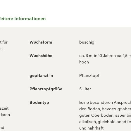
eitere Informationen
 für
Wuchsform
buschig
et
Wuchshöhe
ca. 3 m, in 10 Jahren ca. 1,5 
g
hoch
gepflanzt in
Pflanztopf
Pflanztopfgröße
5 Liter
Bodentyp
keine besonderen Ansprüc
szeit
den Boden, bevorzugt abe
, kann
guten Oberboden, sauer bi
alkalisch, gleichbleibend f
und
und nahrhaft