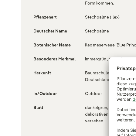
Form kommen.
Pflanzenart
Stechpalme (Ilex)
Deutscher Name
Stechpalme
Botanischer Name
Ilex meserveae 'Blue Prin
Besonderes Merkmal
immergrün , winterhart
Herkunft
Baumschule Helmers ,
Deutschland
In/Outdoor
Outdoor
Blatt
dunkelgrün, immergrün, m
dekorativen Blattdornen
versehen