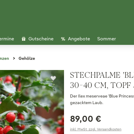
ermine
Gutscheine
Angebote
Sommer
anzen
Gehölze
STECHPALME 'BLU
30-40 CM, TOPF 
Der Ilex meserveae 'Blue Princes
gezacktem Laub.
89,00 €
inkl. MwSt. zzgl. Versandkosten