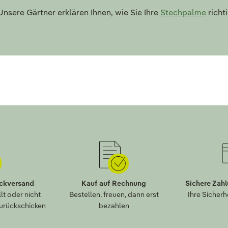
nsere Gärtner erklären Ihnen, wie Sie Ihre
Stechpalme
richt
ückversand
Kauf auf Rechnung
Sichere Zah
lt oder nicht
Bestellen, freuen, dann erst
Ihre Sicherh
zurückschicken
bezahlen