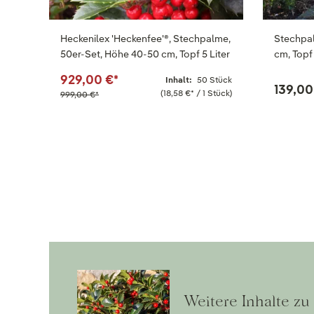
Heckenilex 'Heckenfee'®, Stechpalme,
Stechpal
50er-Set, Höhe 40-50 cm, Topf 5 Liter
cm, Topf 
929,00 €
*
Inhalt:
50 Stück
139,00
(18,58 €
*
/ 1 Stück)
999,00 €
*
Weitere Inhalte z