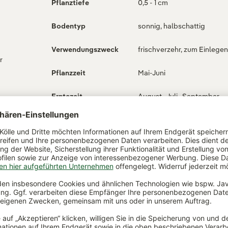
Pflanztiefe
0,5 - 1 cm
Bodentyp
sonnig, halbschattig
Verwendungszweck
frischverzehr, zum Einlegen
r
Pflanzzeit
Mai-Juni
Erntezeit
August , Juli , September
ch