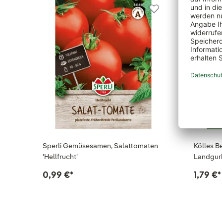
Sperli Gemüsesamen, Salattomaten
Kölles 
'Hellfrucht'
Landgurk
0,99 €
*
1,79 €
*