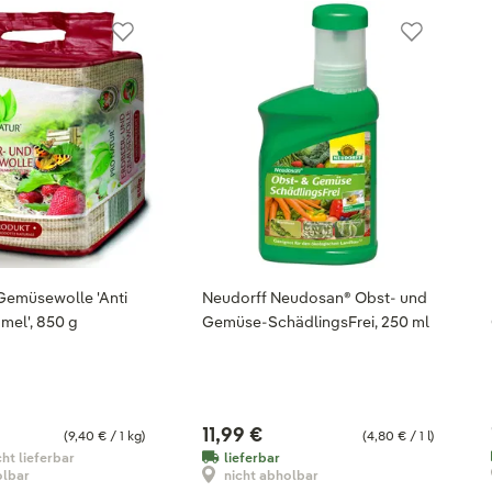
Gemüsewolle 'Anti
Neudorff Neudosan® Obst- und
mel', 850 g
Gemüse-SchädlingsFrei, 250 ml
11,99 €
(9,40 € / 1 kg)
(4,80 € / 1 l)
cht lieferbar
lieferbar
olbar
nicht abholbar