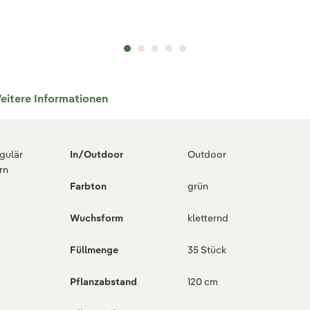
eitere Informationen
egulär
In/Outdoor
Outdoor
rn
Farbton
grün
Wuchsform
kletternd
Füllmenge
35 Stück
Pflanzabstand
120 cm