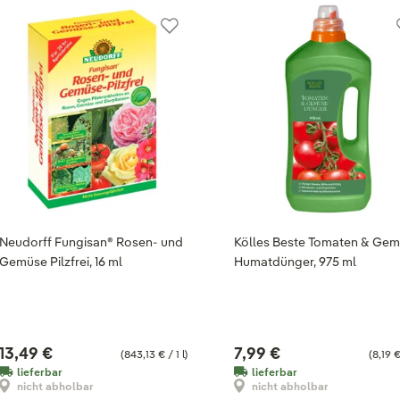
Neudorff Fungisan® Rosen- und
Kölles Beste Tomaten & Ge
Gemüse Pilzfrei, 16 ml
Humatdünger, 975 ml
13,49 €
7,99 €
(843,13 € / 1 l)
(8,19 € 
lieferbar
lieferbar
nicht abholbar
nicht abholbar