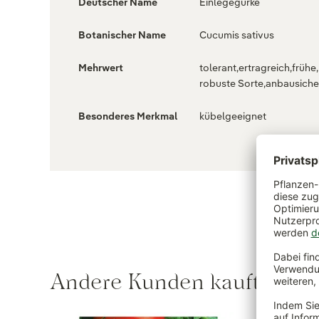
Deutscher Name
Einlegegurke
Botanischer Name
Cucumis sativus
Mehrwert
tolerant,ertragreich,frühe,
robuste Sorte,anbausiche
Besonderes Merkmal
kübelgeeignet
Andere Kunden kauften au