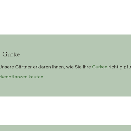
r Gurke
nsere Gärtner erklären Ihnen, wie Sie Ihre
Gurken
richtig pf
rkenpflanzen kaufen
.