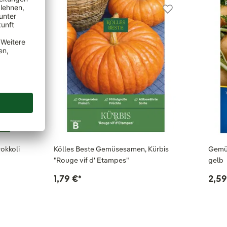
okkoli
Kölles Beste Gemüsesamen, Kürbis
Gemüs
"Rouge vif d' Etampes"
gelb
1,79 €
*
2,59