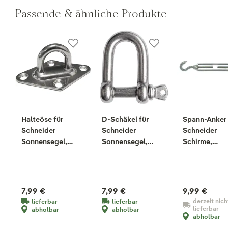
Passende & ähnliche Produkte
Halteöse für
D-Schäkel für
Spann-Anker 
Schneider
Schneider
Schneider
Sonnensegel,
Sonnensegel,
Schirme,
Edelstahl, 6,5 x 4,0
Edelstahl
Edelstahl, 0,6
x 3,2 cm
x 2,5 cm
7,99 €
7,99 €
9,99 €
derzeit nich
lieferbar
lieferbar
lieferbar
abholbar
abholbar
abholbar