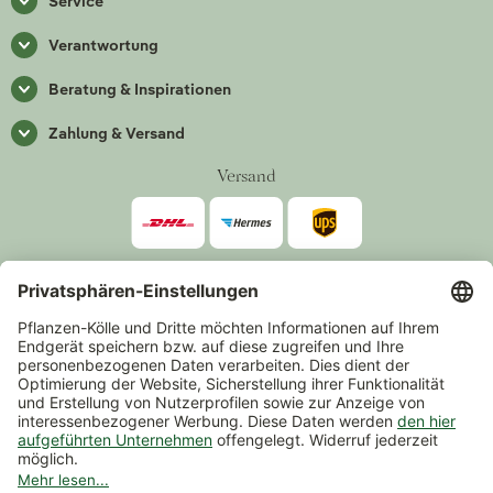
Service
Verantwortung
Beratung & Inspirationen
Zahlung & Versand
Versand
Zahlarten
*Alle Preise inkl. gesetzlicher Mehrwertsteuer zzgl.
Versand
.
Mindestbestellwert 14,90 €, ausgenommen sind Gutscheine und
Events.