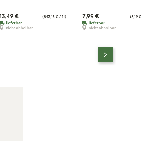
13,49 €
7,99 €
(843,13 € / 1 l)
(8,19 € 
lieferbar
lieferbar
nicht abholbar
nicht abholbar