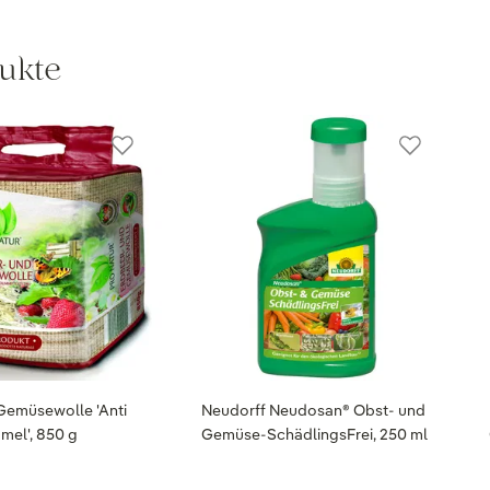
ukte
Gemüsewolle 'Anti
Neudorff Neudosan® Obst- und
mel', 850 g
Gemüse-SchädlingsFrei, 250 ml