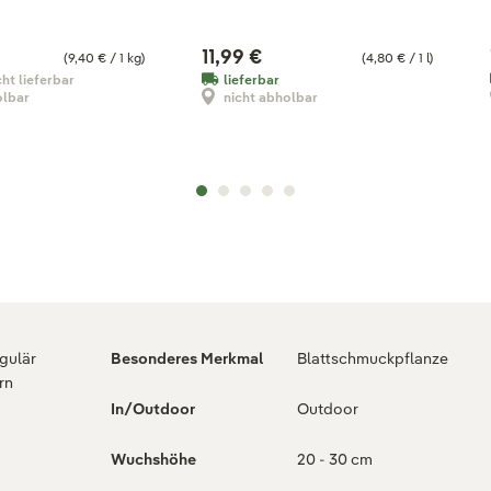
11,99 €
(9,40 € / 1 kg)
(4,80 € / 1 l)
cht lieferbar
lieferbar
olbar
nicht abholbar
egulär
Besonderes Merkmal
Blattschmuckpflanze
rn
In/Outdoor
Outdoor
Wuchshöhe
20 - 30 cm