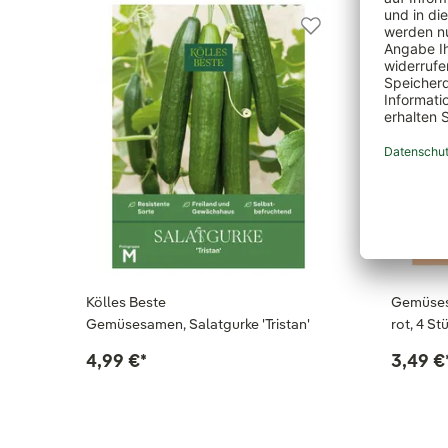
Kölles Beste
Gemüses
Gemüsesamen, Salatgurke 'Tristan'
rot, 4 St
4,99 €
*
3,49 €