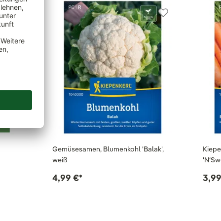
Gemüsesamen, Blumenkohl 'Balak',
Kiepe
weiß
'N‘Swe
4,99 €
*
3,99