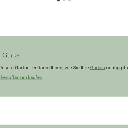
r Gurke
nsere Gärtner erklären Ihnen, wie Sie Ihre
Gurken
richtig pf
rkenpflanzen kaufen
.