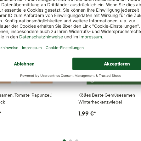
amen, Tomate 'Rapunzel',
Kölles Beste Gemüsesamen
ück
Winterheckenzwiebel
*
1,99 €
*