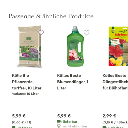
Passende & ähnliche Produkte
Kölle Bio
Kölles Beste
Kölles Beste
Pflanzerde,
Blumendünger, 1
Düngestäbc
torffrei, 10 Liter
Liter
für Blühpflan
Variante:
10 Liter
20 Stück
5,99 €
5,99 €
2,99 €
lieferbar
(0,60 € / 1 l)
(0,15 € / 1 Stück
nicht abholbar
lieferbar
lieferbar