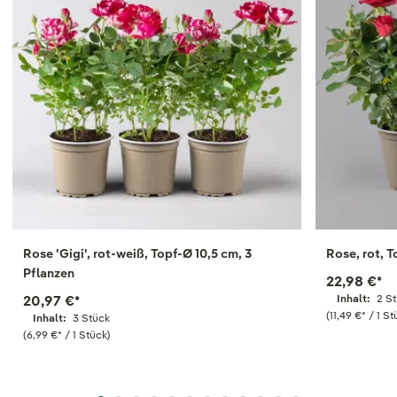
Rose 'Gigi', rot-weiß, Topf-Ø 10,5 cm, 3
Rose, rot, T
Pflanzen
22,98 €
*
20,97 €
*
Inhalt:
2 S
(11,49 €
*
/ 1 St
Inhalt:
3 Stück
(6,99 €
*
/ 1 Stück)