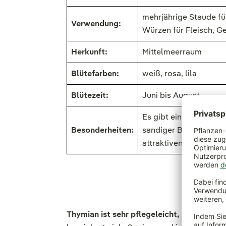
mehrjährige Staude fü
Verwendung:
Würzen für Fleisch, Ge
Herkunft:
Mittelmeerraum
Blütefarben:
weiß, rosa, lila
Blütezeit:
Juni bis August
Es gibt eine Vielzahl 
Besonderheiten:
sandiger Boden. Einige
attraktiven Blüten si
Thymian ist sehr pflegeleicht, robust und