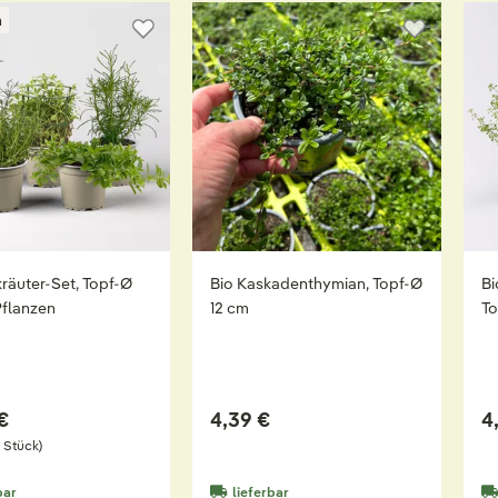
n
lkräuter-Set, Topf-Ø
Bio Kaskadenthymian, Topf-Ø
Bi
Pflanzen
12 cm
To
€
4,39 €
4
1 Stück)
bar
lieferbar