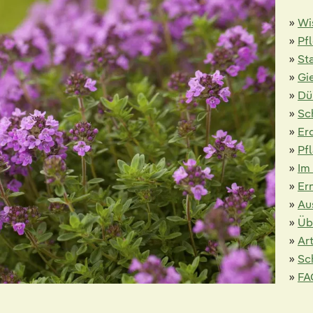
»
Wi
»
Pf
»
St
»
Gi
»
Dü
»
Sc
»
Er
»
Pf
»
Im
»
Er
»
Au
»
Üb
»
Ar
»
Sc
»
FA