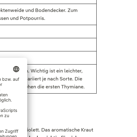
nsektenweide und Bodendecker. Zum
issen und Potpourris.
erscheiden. Wichtig ist ein leichter,
chen Ölen variiert je nach Sorte. Die
Mitte Mai blühen die ersten Thymiane.
, weiß oder violett. Das aromatische Kraut