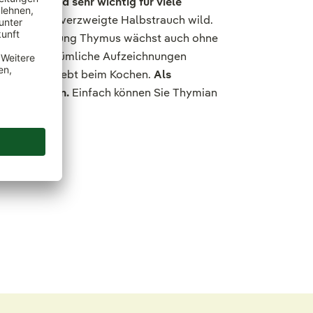
ekorativ und sehr wichtig für viele
 wächst der verzweigte Halbstrauch wild.
ifft. Die Gattung Thymus wächst auch ohne
erden. Altertümliche Aufzeichnungen
amiaceae beliebt beim Kochen.
Als
rasse stehen.
Einfach können Sie Thymian