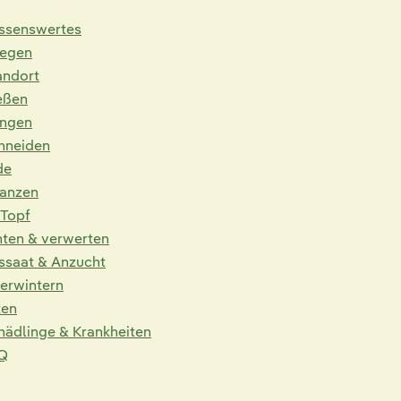
ssenswertes
legen
andort
eßen
ngen
hneiden
de
lanzen
 Topf
nten & verwerten
ssaat & Anzucht
erwintern
ten
hädlinge & Krankheiten
Q