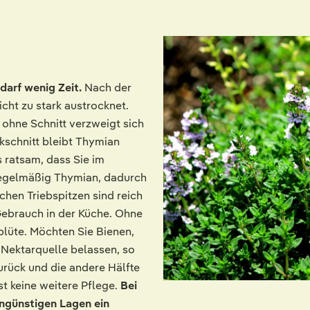
darf wenig Zeit.
Nach der
icht zu stark austrocknet.
ohne Schnitt verzweigt sich
kschnitt bleibt Thymian
s ratsam, dass Sie im
 regelmäßig Thymian, dadurch
hen Triebspitzen sind reich
Gebrauch in der Küche. Ohne
lüte. Möchten Sie Bienen,
 Nektarquelle belassen, so
urück und die andere Hälfte
st keine weitere Pflege.
Bei
ungünstigen Lagen ein