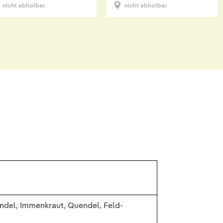
nicht abholbar
nicht abholbar
del, Immenkraut, Quendel, Feld-