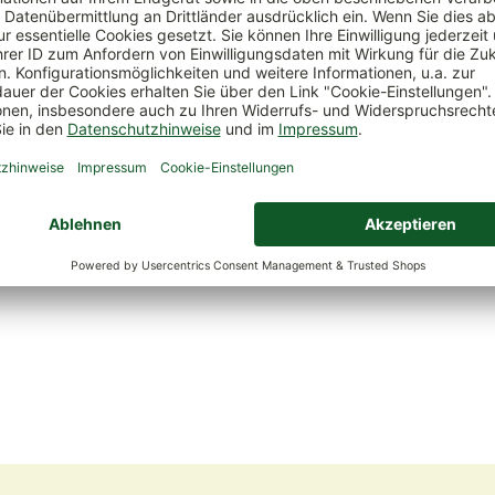
e langlebig und vielfältig einsetzbar.
Blühender Thymian ist d
slose Würzpflanze in den südlichen Mittelmeerländern. Dort
anspruchslos ist die Pflanze, was Standort und Pflege betr
rmonische Sträucher, die je nach Art unterschiedlich hoch w
ls Räucherkraut. Heute ist das Mitglied der Familie der L
 ausgepflanzt im Garten oder in Gefäßen auf Balkon und Ter