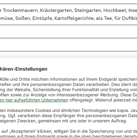
r Trockenmauern, Kräutergarten, Steingarten, Hochbeet, I
müse, Soßen, Eintöpfe, Kartoffelgerichte, als Tee, für Duftk
an Sorten, die sich in Wuchstyp, Blattfarbe und Geschmack unt
 Vertreter sind nur bedingt winterhart. Der Gehalt an ätheris
nd eine wertvolle Nahrung für Bienen und Schmetterlinge. Ab 
 mehrjährig
. Je nach Art und Sorte ist die Thymianblüte rosa