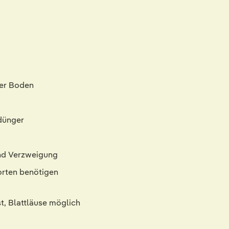
ger Boden
rdünger
nd Verzweigung
orten benötigen
t, Blattläuse möglich