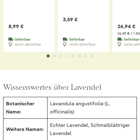
3,59 €
8,99 €
26,94 €
(4,49 € / 1 S
lieferbar
lieferbar
lieferbar
nicht abholbar
nicht abholbar
nicht ab
Wissenswertes über Lavendel
Botanischer
Lavandula angustifolia (L.
Name:
officinalis)
Echter Lavendel, Schmalblättriger
Weitere Namen:
Lavendel