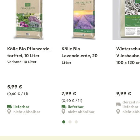
Kölle Bio Pflanzerde,
Kölle Bio
Winterschu
torffrei, 10 Liter
Lavendelerde, 20
Vlieshaube,
Variante:
10 Liter
Liter
100 x 120 c
5,99 €
7,99 €
9,99 €
(0,60 € / 1 l)
(0,40 € / 1 l)
derzeit ni
lieferbar
lieferbar
lieferbar
nicht abholbar
nicht abholbar
nicht abh