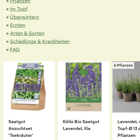
»
Pflanzen
»
Im Topf
»
Überwintern
»
Ernten
»
Arten & Sorten
»
Schädlinge & Krankheiten
»
FAQ
6 Pflanzen
Saatgut
Kölle Bio Saatgut
Lavendel, 
Anzuchtset
Lavendel, lila
Topf-Ø 13 
'Teekräuter'
Pflanzen