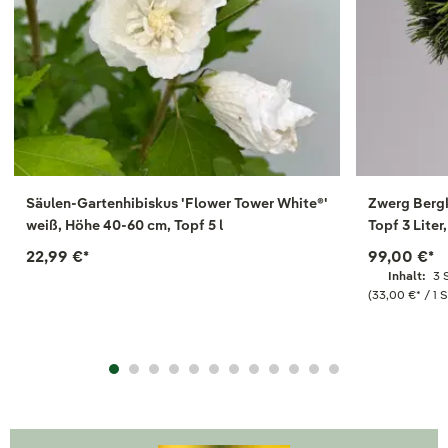
Säulen-Gartenhibiskus 'Flower Tower White®'
Zwerg Bergk
weiß, Höhe 40-60 cm, Topf 5 l
Topf 3 Liter
22,99 €
*
99,00 €
*
Inhalt:
3 
(33,00 €
*
/ 1 