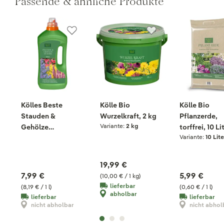
Passende & ähnliche Produkte
Kölles Beste
Kölle Bio
Kölle Bio
Stauden &
Wurzelkraft, 2 kg
Pflanzerde,
Variante:
2 kg
Gehölze
torffrei, 10 Li
Variante:
10 Lite
Humatdünger, 975
ml
19,99 €
7,99 €
5,99 €
(10,00 € / 1 kg)
lieferbar
(8,19 € / 1 l)
(0,60 € / 1 l)
abholbar
lieferbar
lieferbar
nicht abholbar
nicht abhol