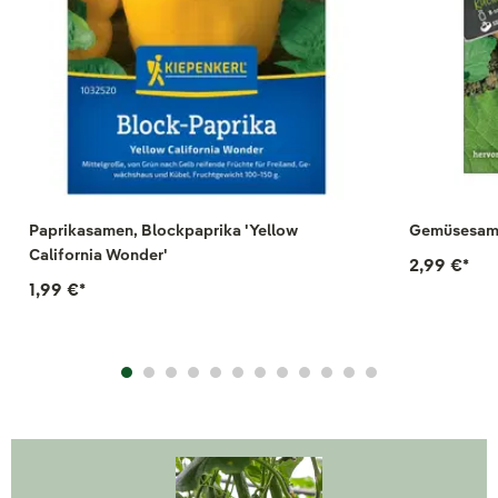
Paprikasamen, Blockpaprika 'Yellow
Gemüsesame
California Wonder'
2,99 €
*
1,99 €
*