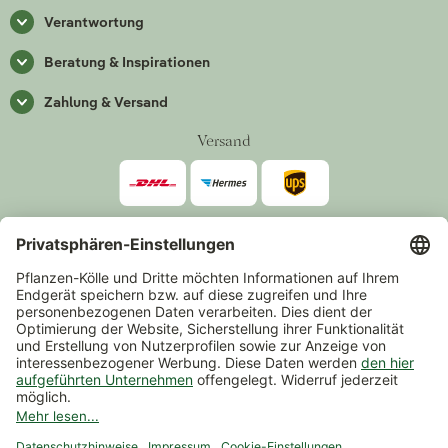
Verantwortung
Beratung & Inspirationen
Zahlung & Versand
Versand
Zahlarten
*Alle Preise inkl. gesetzlicher Mehrwertsteuer zzgl.
Versand
.
Mindestbestellwert 14,90 €, ausgenommen sind Gutscheine und
Events.
Vertrag widerrufen