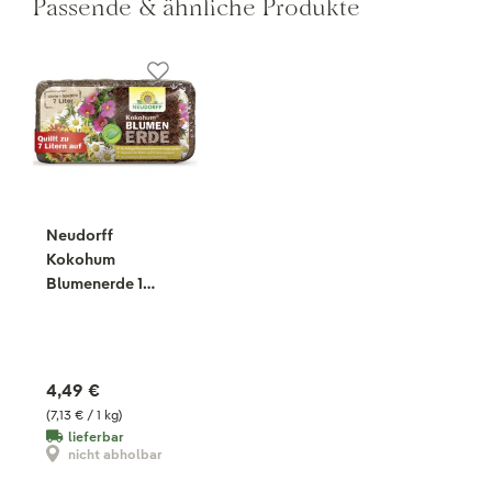
Passende & ähnliche Produkte
Neudorff
Kokohum
Blumenerde 1
Brikett, 630 g
4,49 €
(7,13 € / 1 kg)
lieferbar
nicht abholbar