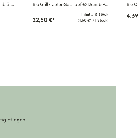
inblät…
Bio Grillkräuter-Set, Topf-Ø 12cm, 5 P…
Bio O
Inhalt:
5 Stück
4,39
22,50 €
*
(4,50 €
*
/ 1 Stück)
tig pflegen.