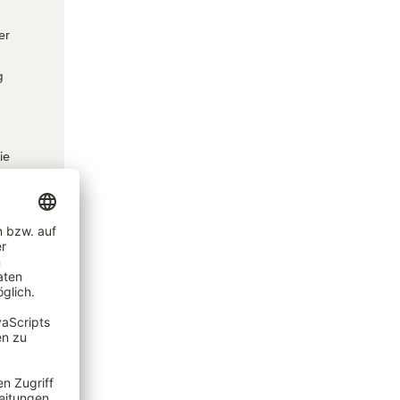
er
g
ie