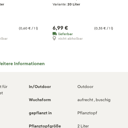
ter
Variante:
20 Liter
6,99 €
(0,60 € / 1 l)
(0,35 € / 1 l)
lieferbar
olbar
nicht abholbar
eitere Informationen
 für
In/Outdoor
Outdoor
et
Wuchsform
aufrecht , buschig
g
gepflanzt in
Pflanztopf
Pflanztopfgröße
2 Liter