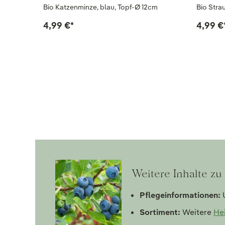
Bio Katzenminze, blau, Topf-Ø 12cm
Bio Strau
4,99 €
*
4,99 €
Weitere Inhalte zu
Pflegeinformationen:
U
Sortiment:
Weitere
He