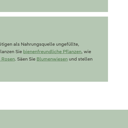
ötigen als Nahrungsquelle ungefüllte,
flanzen Sie
bienenfreundliche Pflanzen
, wie
e Rosen
. Säen Sie
Blumenwiesen
und stellen