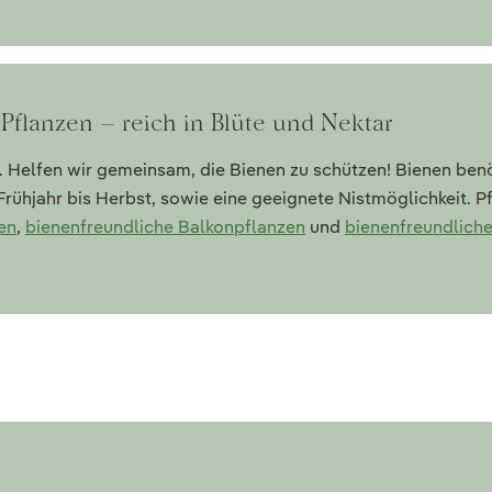
Pflanzen – reich in Blüte und Nektar
. Helfen wir gemeinsam, die Bienen zu schützen! Bienen ben
Frühjahr bis Herbst, sowie eine geeignete Nistmöglichkeit. P
en
,
bienenfreundliche Balkonpflanzen
und
bienenfreundlich