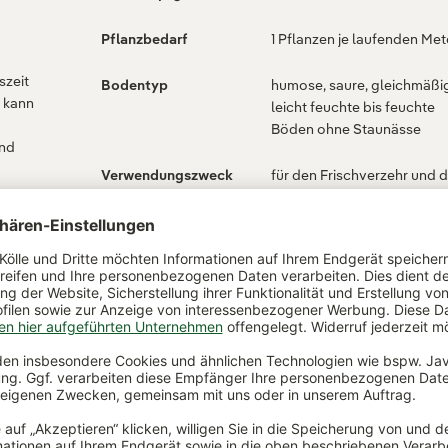
Pflanzbedarf
1 Pflanzen je laufenden Met
szeit
Bodentyp
humose, saure, gleichmäßi
, kann
leicht feuchte bis feuchte
Böden ohne Staunässe
und
Verwendungszweck
für den Frischverzehr und d
Verarbeitung
Biene, Schmetterling
Bienenweide
& Co.
t
Erntezeit
August , Juni
Befruchter
selbstfruchtbar