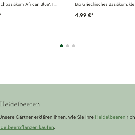
chbasilikum 'African Blue', T…
Bio Griechisches Basilikum, kle
*
4,99 €
*
 Heidelbeeren
nsere Gärtner erklären Ihnen, wie Sie Ihre
Heidelbeeren
rich
idelbeerpflanzen kaufen
.