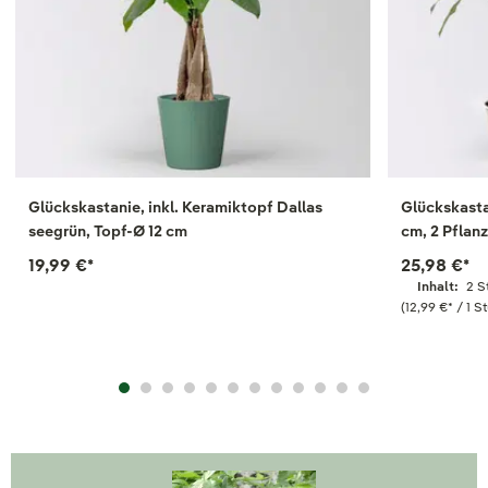
Glückskastanie, inkl. Keramiktopf Dallas
Glückskasta
seegrün, Topf-Ø 12 cm
cm, 2 Pflan
19,99 €
*
25,98 €
*
Inhalt:
2 S
(12,99 €
*
/ 1 S