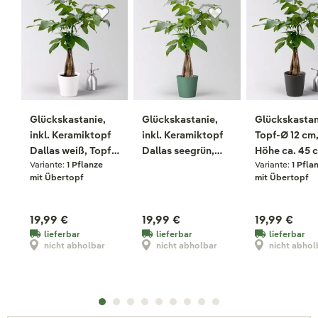
Glückskastanie,
Glückskastanie,
Glückskastan
inkl. Keramiktopf
inkl. Keramiktopf
Topf-Ø 12 cm
Dallas weiß, Topf-
Dallas seegrün,
Höhe ca. 45 
Variante:
1 Pflanze
Variante:
1 Pfla
Ø 12 cm
Topf-Ø 12 cm
inkl. Keramik
mit Übertopf
mit Übertopf
Dallas anthra
19,99 €
19,99 €
19,99 €
lieferbar
lieferbar
lieferbar
nicht abholbar
nicht abholbar
nicht abhol