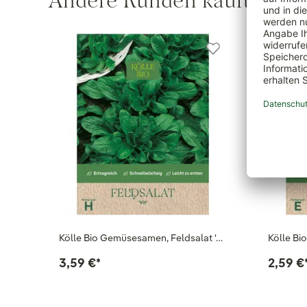
Andere Kunden kauften au
Kölle Bio Gemüsesamen, Feldsalat '…
Kölle B
3,59 €
*
2,59 €