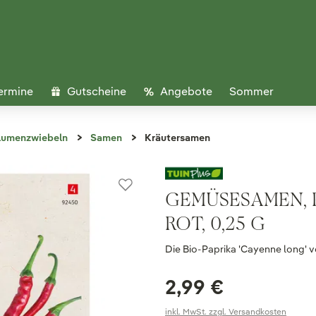
ermine
Gutscheine
Angebote
Sommer
lumenzwiebeln
Samen
Kräutersamen
GEMÜSESAMEN, P
ROT, 0,25 G
Die Bio-Paprika 'Cayenne long' v
2,99 €
inkl. MwSt. zzgl. Versandkosten