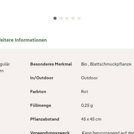
eitere Informationen
egulär
Besonderes Merkmal
Bio , Blattschmuckpflanze
rn
In/Outdoor
Outdoor
Farbton
Rot
Füllmenge
0,25 g
Pflanzabstand
45 x 45 cm
Verwendungszweck
Kann hervorragend auf d