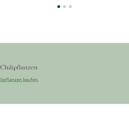
 Chilipflanzen
lipflanzen kaufen
.