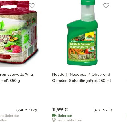
Gemüsewolle 'Anti
Neudorff Neudosan® Obst- und
mel', 850 g
Gemüse-SchädlingsFrei, 250 ml
11,99 €
(9,40 € / 1 kg)
(4,80 € / 1 l)
cht lieferbar
lieferbar
olbar
nicht abholbar