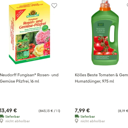
Neudorff Fungisan® Rosen- und
Kölles Beste Tomaten & Ge
Gemüse Pilzfrei, 16 ml
Humatdünger, 975 ml
13,49 €
7,99 €
(843,13 € / 1 l)
(8,19 € 
lieferbar
lieferbar
nicht abholbar
nicht abholbar