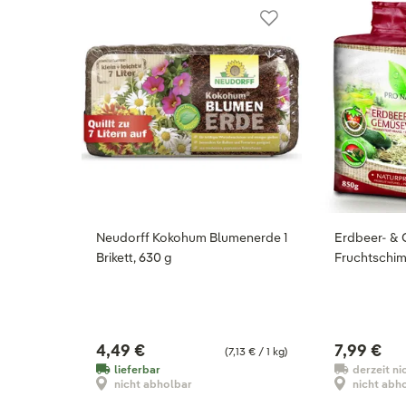
Neudorff Kokohum Blumenerde 1
Erdbeer- & 
Brikett, 630 g
Fruchtschim
4,49 €
7,99 €
(7,13 € / 1 kg)
lieferbar
derzeit ni
nicht abholbar
nicht abh