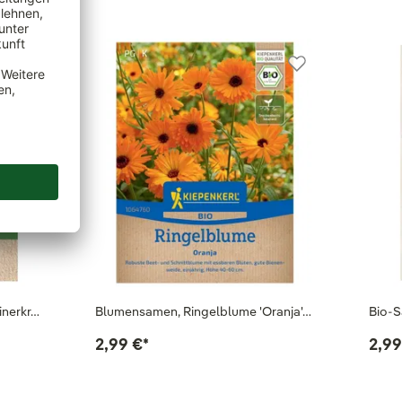
inerkr…
Blumensamen, Ringelblume 'Oranja'…
Bio-S
2,99 €
*
2,99