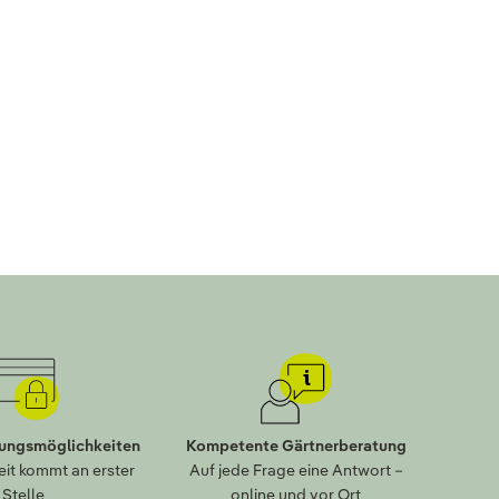
lungsmöglichkeiten
Kompetente Gärtnerberatung
eit kommt an erster
Auf jede Frage eine Antwort –
Stelle
online und vor Ort