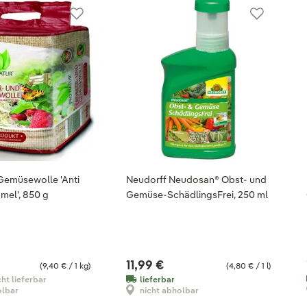
Gemüsewolle 'Anti
Neudorff Neudosan® Obst- und
mel', 850 g
Gemüse-SchädlingsFrei, 250 ml
11,99 €
(9,40 € / 1 kg)
(4,80 € / 1 l)
cht lieferbar
lieferbar
olbar
nicht abholbar