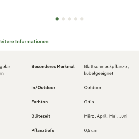
eitere Informationen
egulär
Besonderes Merkmal
Blattschmuckpflanze ,
rn
kübelgeeignet
In/Outdoor
Outdoor
Farbton
Grün
Blütezeit
März , April , Mai , Juni
Pflanztiefe
0,5 cm