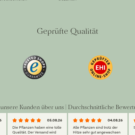
Geprüfte Qualität
unsere Kunden über uns | Durchschnittliche Bewert
6
05.08.26
04.08.26
Die Pflanzen haben eine tolle
Alle Pflanzen sind trotz der
Qualität. Der Versand wird
Hitze sehr gut angewachsen