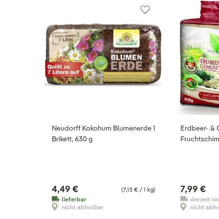
Neudorff Kokohum Blumenerde 1
Erdbeer- & 
Brikett, 630 g
Fruchtschim
4,49 €
7,99 €
(7,13 € / 1 kg)
lieferbar
derzeit ni
nicht abholbar
nicht abh