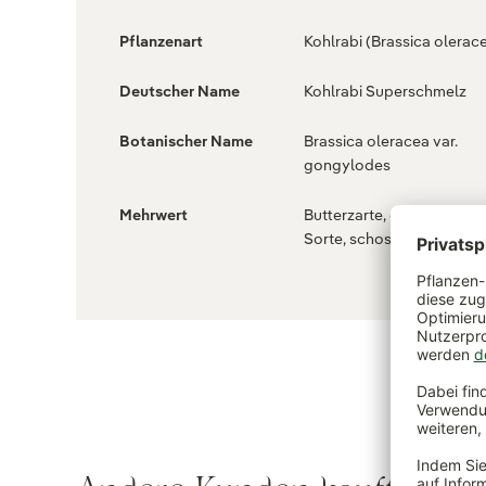
Pflanzenart
Kohlrabi (Brassica olerac
Deutscher Name
Kohlrabi Superschmelz
Botanischer Name
Brassica oleracea var.
gongylodes
Mehrwert
Butterzarte, gefriergeeig
Sorte, schossfest, bis zu 1