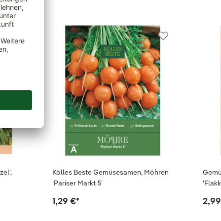
el',
Kölles Beste Gemüsesamen, Möhren
Gemü
'Pariser Markt 5'
'Flakk
1,29 €
*
2,99