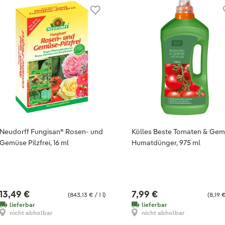
Neudorff Fungisan® Rosen- und
Kölles Beste Tomaten & Ge
Gemüse Pilzfrei, 16 ml
Humatdünger, 975 ml
13,49 €
7,99 €
(843,13 € / 1 l)
(8,19 € 
lieferbar
lieferbar
nicht abholbar
nicht abholbar