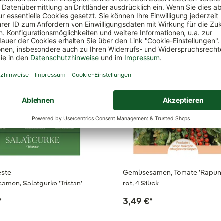
ch
este
Gemüsesamen, Tomate 'Rapunz
men, Salatgurke 'Tristan'
rot, 4 Stück
*
3,49 €
*