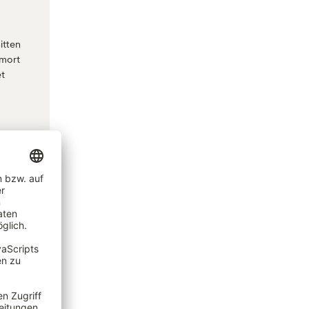
itten
hmort
et