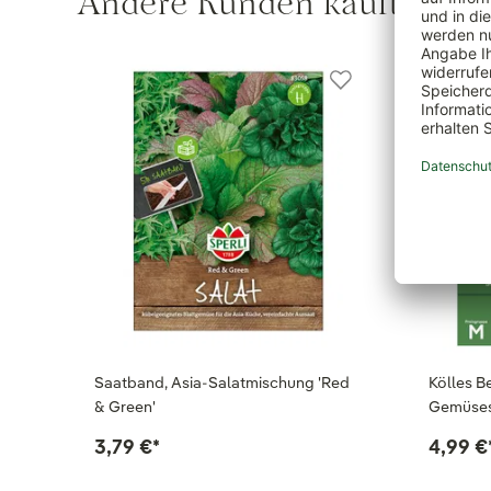
Andere Kunden kauften au
Saatband, Asia-Salatmischung 'Red
Kölles B
& Green'
Gemüsesa
3,79 €
*
4,99 €