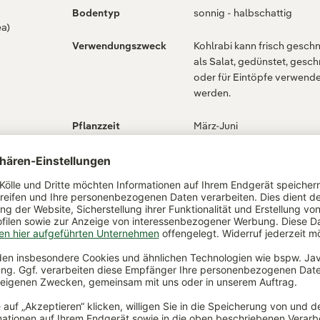
Bodentyp
sonnig - halbschattig
ea)
Verwendungszweck
Kohlrabi kann frisch geschn
als Salat, gedünstet, gesc
oder für Eintöpfe verwend
werden.
Pflanzzeit
März-Juni
nete
0 kg
Erntezeit
August , Juli , Juni , November ,
Oktober , September