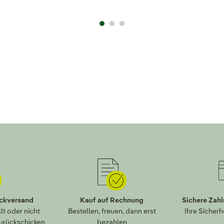
ückversand
Kauf auf Rechnung
Sichere Zah
lt oder nicht
Bestellen, freuen, dann erst
Ihre Sicherh
zurückschicken
bezahlen