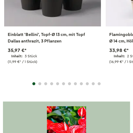
Einblatt 'Bellini', Topf-Ø 13 cm, mit Topf
Flamingoblu
Dallas anthrazit, 3 Pflanzen
Ø 14 cm, Hö
35,97 €
*
33,98 €
*
Inhalt:
3 Stück
Inhalt:
2 S
(11,99 €
*
/ 1 Stück)
(16,99 €
*
/ 1 S