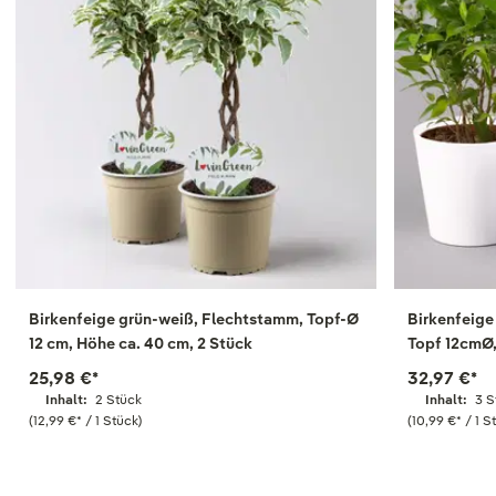
Birkenfeige grün-weiß, Flechtstamm, Topf-Ø
Birkenfeige 
12 cm, Höhe ca. 40 cm, 2 Stück
Topf 12cmØ,
25,98 €
*
32,97 €
*
Inhalt:
2 Stück
Inhalt:
3 S
(12,99 €
*
/ 1 Stück)
(10,99 €
*
/ 1 S