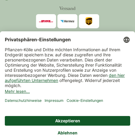
Versand
Zahlarten
*Alle Preise inkl. gesetzlicher Mehrwertsteuer zzgl.
Versand
.
Mindestbestellwert 14,90 €, ausgenommen sind Gutscheine und
Events.
Vertrag widerrufen
© 2026 Pflanzen-Kölle Gartencenter GmbH & Co. KG
AGB
Widerrufsrecht
Datenschutz
Impressum
Nutzungsbedingungen Chatbot
Barrierefreiheit