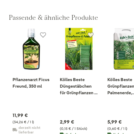
Passende & ähnliche Produkte
Pflanzenarzt Ficus
Kölles Beste
Kölles Beste
Freund, 350 ml
Düngestäbchen
Grünpflanzen
für Grünpflanzen &
Palmenerde,
Palmen, 20 Stück
torfreduziert,
Liter
11,99 €
2,99 €
5,99 €
(34,26 € / 1 l)
derzeit nicht
(0,15 € / 1 Stück)
(0,60 € / 1 l)
lieferbar