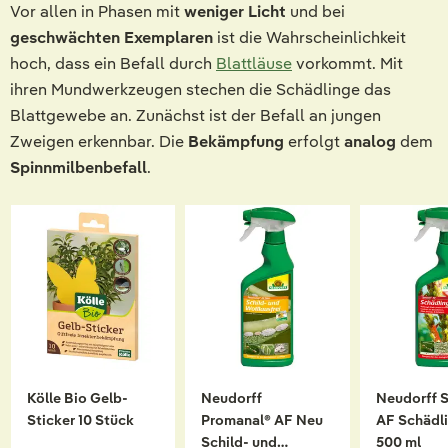
Vor allen in Phasen mit
weniger Licht
und bei
geschwächten Exemplaren
ist die Wahrscheinlichkeit
hoch, dass ein Befall durch
Blattläuse
vorkommt. Mit
ihren Mundwerkzeugen stechen die Schädlinge das
Blattgewebe an. Zunächst ist der Befall an jungen
Zweigen erkennbar. Die
Bekämpfung
erfolgt
analog
dem
Spinnmilbenbefall
.
Kölle Bio Gelb-
Neudorff
Neudorff S
Sticker 10 Stück
Promanal® AF Neu
AF Schädli
Schild- und
500 ml