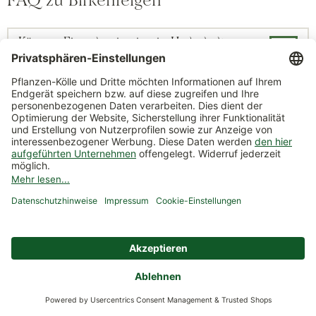
Können Ficus benjamina in Hydrokultur
gehalten werden?
Welche Dünger für Birkenfeige?
Wann Birkenfeige zurückschneiden?
Wie kann ich meinen Ficus retten?
Ist die Birkenfeige giftig?
Warum verliert mein Benjamini so viele