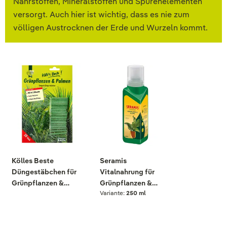
Nährstoffen, Mineralstoffen und Spurenelementen
versorgt. Auch hier ist wichtig, dass es nie zum
völligen Austrocknen der Erde und Wurzeln kommt.
Kölles Beste
Seramis
Düngestäbchen für
Vitalnahrung für
Grünpflanzen &
Grünpflanzen &
Variante:
250 ml
Palmen, 20 Stück
Palmen, 200 ml