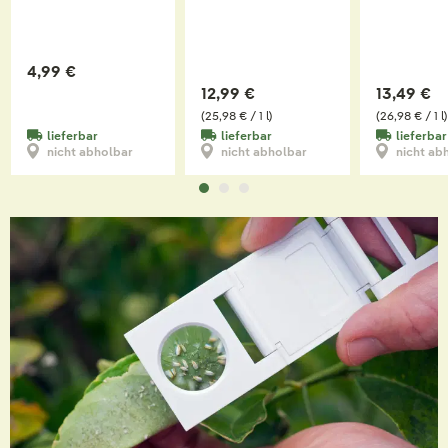
Wolllausfrei, 500 ml
4,99 €
12,99 €
13,49 €
(25,98 € / 1 l)
(26,98 € / 1 l)
lieferbar
lieferbar
lieferbar
nicht abholbar
nicht abholbar
nicht ab