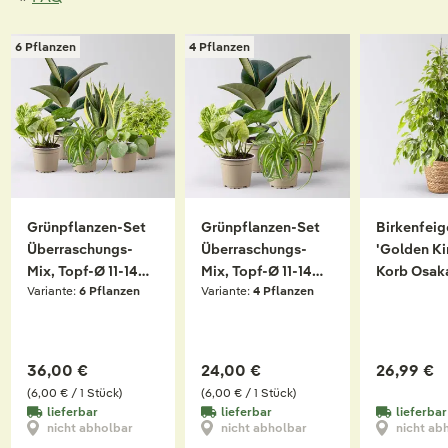
6 Pflanzen
4 Pflanzen
Grünpflanzen-Set
Grünpflanzen-Set
Birkenfeig
Überraschungs-
Überraschungs-
'Golden Ki
Mix, Topf-Ø 11-14
Mix, Topf-Ø 11-14
Korb Osak
Variante:
6 Pflanzen
Variante:
4 Pflanzen
cm, Höhe 15-50 cm,
cm, Höhe 15-50 cm,
17 cm, Höh
6 Pflanzen
4 Pflanzen
cm
36,00 €
24,00 €
26,99 €
(6,00 € / 1 Stück)
(6,00 € / 1 Stück)
lieferbar
lieferbar
lieferbar
nicht abholbar
nicht abholbar
nicht ab