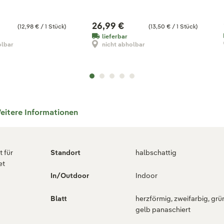
26,99 €
(12,98 € / 1 Stück)
(13,50 € / 1 Stück)
lieferbar
olbar
nicht abholbar
eitere Informationen
 für
Standort
halbschattig
et
In/Outdoor
Indoor
g
Blatt
herzförmig, zweifarbig, grü
gelb panaschiert