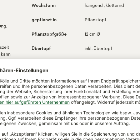
Wuchsform
hängend , kletternd
gepflanzt in
Pflanztopf
ung,
Pflanztopfgröße
12 cm Ø
szeit
Übertopf
inkl. Übertopf
, kann
Bodentyp
durchlässig, humos,
und
nährstoffreich, z.B.
Grünpflanzen- oder
Blumenerde
Verwendungszweck
Als Zimmerpflanze in Büro 
te
Zimmer zur Luftverbesseru
Auch schön als Hängepfla
auf dem Regal.
Wasserbedarf
mäßig
t