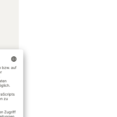
oder
ng.
nze