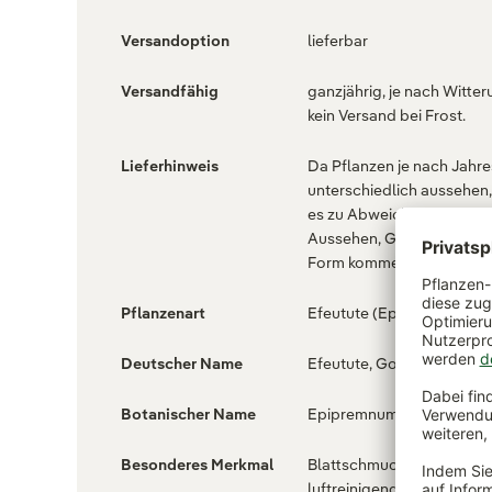
Versandoption
lieferbar
Versandfähig
ganzjährig, je nach Witter
kein Versand bei Frost.
Lieferhinweis
Da Pflanzen je nach Jahre
unterschiedlich aussehen
es zu Abweichungen in
Aussehen, Größe, Farbe 
Form kommen.
Pflanzenart
Efeutute (Epipremnum)
Deutscher Name
Efeutute, Goldene Efeutu
Botanischer Name
Epipremnum aureum
Besonderes Merkmal
Blattschmuckpflanze ,
luftreinigend , pflegeleich