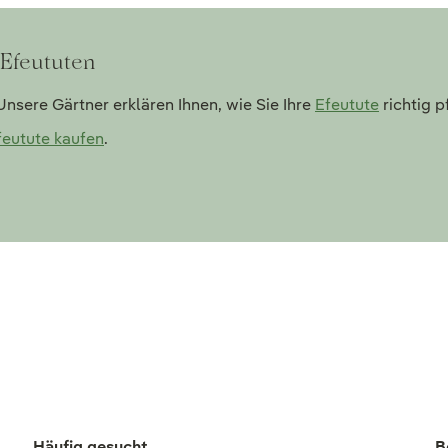
 Efeututen
nsere Gärtner erklären Ihnen, wie Sie Ihre
Efeutute
richtig p
feutute kaufen
.
Häufig gesucht
B