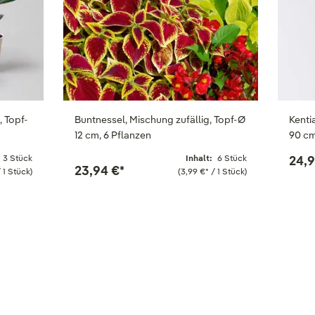
 Topf-
Buntnessel, Mischung zufällig, Topf-Ø
Kenti
12 cm, 6 Pflanzen
90 c
3 Stück
Inhalt:
6 Stück
24,9
23,94 €
*
 1 Stück)
(3,99 €
*
/ 1 Stück)