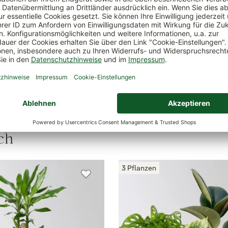
Giftigkeit
schwach
ität
Niederlande
ch
3 Pflanzen