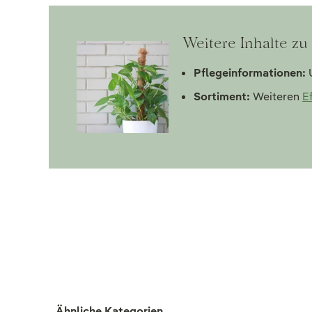
Weitere Inhalte zu
Pflegeinformationen:
U
Sortiment:
Weiteren
E
Ähnliche Kategorien