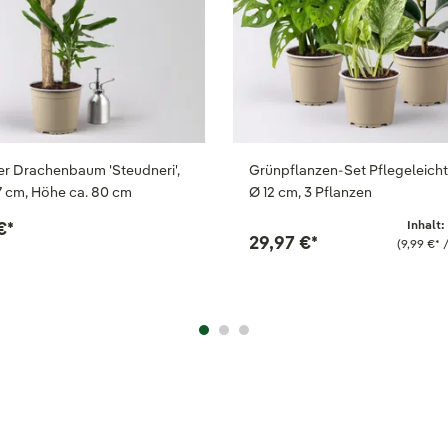
r Drachenbaum 'Steudneri',
Grünpflanzen-Set Pflegeleicht,
7 cm, Höhe ca. 80 cm
Ø 12 cm, 3 Pflanzen
€
*
Inhalt:
29,97 €
*
(9,99 €
*
/