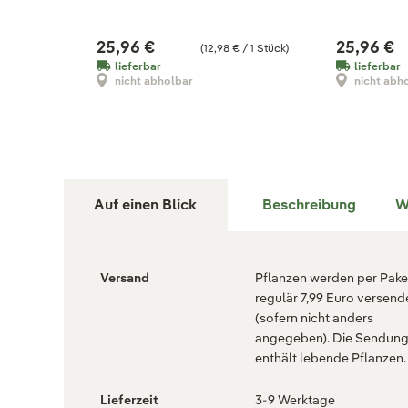
25,96 €
25,96 €
(12,98 € / 1 Stück)
lieferbar
lieferbar
nicht abholbar
nicht abh
Auf einen Blick
Beschreibung
W
Versand
Pflanzen werden per Paket
regulär 7,99 Euro versend
(sofern nicht anders
angegeben). Die Sendun
enthält lebende Pflanzen.
Lieferzeit
3-9 Werktage