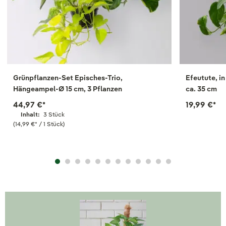
Grünpflanzen-Set Episches-Trio,
Efeutute, i
Hängeampel-Ø 15 cm, 3 Pflanzen
ca. 35 cm
44,97 €
*
19,99 €
*
Inhalt:
3 Stück
(14,99 €
*
/ 1 Stück)