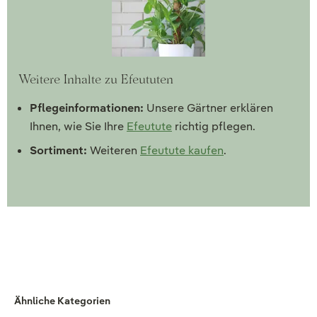
Weitere Inhalte zu Efeututen
Pflegeinformationen:
Unsere Gärtner erklären
Ihnen, wie Sie Ihre
Efeutute
richtig pflegen.
Sortiment:
Weiteren
Efeutute kaufen
.
Ähnliche Kategorien