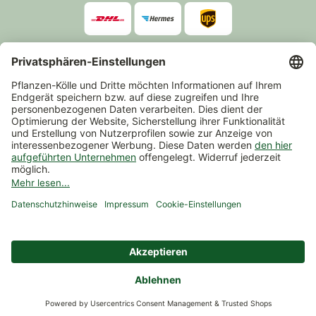
Zahlarten
*Alle Preise inkl. gesetzlicher Mehrwertsteuer zzgl.
Versand
.
Mindestbestellwert 14,90 €, ausgenommen sind Gutscheine und
Events.
Vertrag widerrufen
© 2026 Pflanzen-Kölle Gartencenter GmbH & Co. KG
AGB
Widerrufsrecht
Datenschutz
Impressum
Nutzungsbedingungen Chatbot
Barrierefreiheit
Cookie-Einstellungen