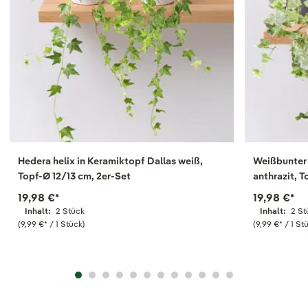
Hedera helix in Keramiktopf Dallas weiß,
Weißbunter 
Topf-Ø 12/13 cm, 2er-Set
anthrazit, T
19,98 €
*
19,98 €
*
Inhalt:
2 Stück
Inhalt:
2 St
(9,99 €
*
/ 1 Stück)
(9,99 €
*
/ 1 St