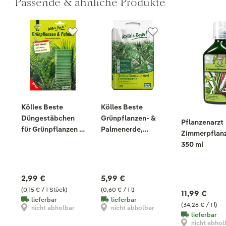
Passende & ähnliche Produkte
Kölles Beste
Kölles Beste
Düngestäbchen
Grünpflanzen- &
Pflanzenarzt
für Grünpflanzen &
Palmenerde,
Zimmerpflanz
Palmen, 20 Stück
torfreduziert, 10
350 ml
Liter
2,99 €
5,99 €
(0,15 € / 1 Stück)
(0,60 € / 1 l)
11,99 €
lieferbar
lieferbar
(34,26 € / 1 l)
nicht abholbar
nicht abholbar
lieferbar
nicht abhol