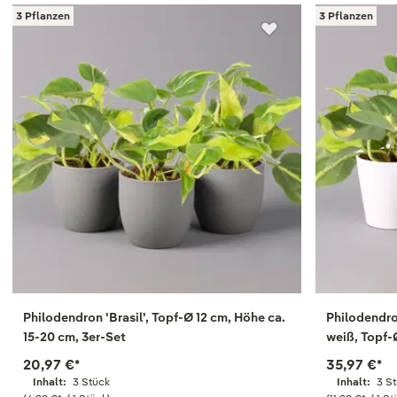
3 Pflanzen
3 Pflanzen
Philodendron 'Brasil', Topf-Ø 12 cm, Höhe ca.
Philodendro
15-20 cm, 3er-Set
weiß, Topf-
20,97 €
*
35,97 €
*
Inhalt:
3 Stück
Inhalt:
3 S