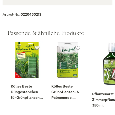
Artikel-Nr.:
0220450213
Passende & ähnliche Produkte
Kölles Beste
Kölles Beste
Düngestäbchen
Grünpflanzen- &
Pflanzenarzt
für Grünpflanzen &
Palmenerde,
Zimmerpflanz
Palmen, 20 Stück
torfreduziert, 10
350 ml
Liter