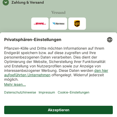
Zahlung & Versand
Versand
Zahlarten
*Alle Preise inkl. gesetzlicher Mehrwertsteuer zzgl.
Versand
.
Mindestbestellwert 14,90 €, ausgenommen sind Gutscheine und
Events.
Vertrag widerrufen
© 2026 Pflanzen-Kölle Gartencenter GmbH & Co. KG
AGB
Widerrufsrecht
Datenschutz
Impressum