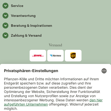
Service
Verantwortung
Beratung & Inspirationen
Zahlung & Versand
Versand
Zahlarten
*Alle Preise inkl. gesetzlicher Mehrwertsteuer zzgl.
Versand
.
Mindestbestellwert 14,90 €, ausgenommen sind Gutscheine und
Events.