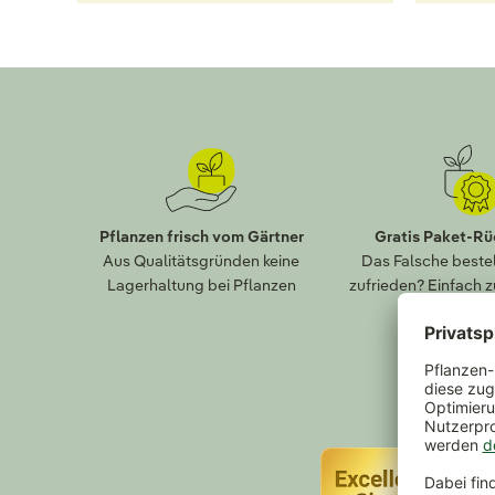
Pflanzen frisch vom Gärtner
Gratis Paket-R
Aus Qualitätsgründen keine
Das Falsche bestel
Lagerhaltung bei Pflanzen
zufrieden? Einfach 