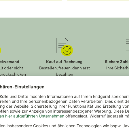
ückversand
Kauf auf Rechnung
Sichere Zah
lt oder nicht
Bestellen, freuen, dann erst
Ihre Sicherh
zurückschicken
bezahlen
Geprüfte Qualität