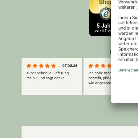
Das sagen 
07.08.26
07.08.2
super schnelle Lieferung
Ich habe mediterrane Erde
mein Hund sagt danke
bestellt, pünktliche Lieferun
wie abgesprochen!
195