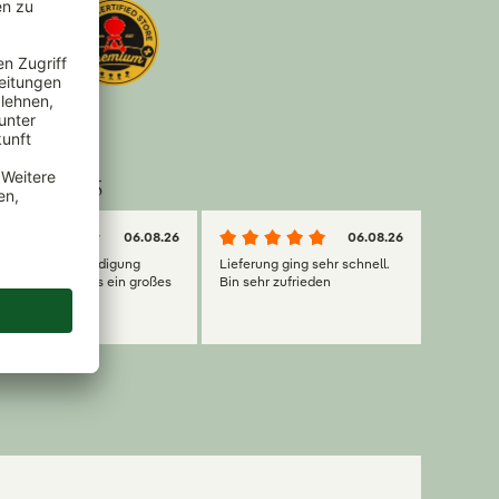
ung: 4.56/5
06.08.26
06.08.26
Die schnelle Erledigung
Lieferung ging sehr schnell.
meines Auftrages ein großes
Bin sehr zufrieden
Dankeschön.
 KG.