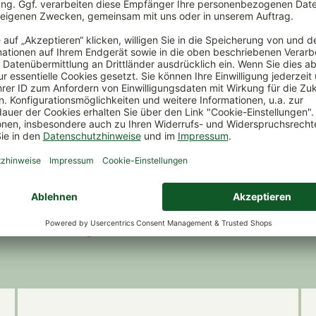
unsere Kunden über uns | Durchschnittliche Bewert
6
07.08.26
07.08.26
Super Preis -
Die Reklamations Abwicklung
g
Leistungsverhältnis. Schnelle
ist Top. Schnell zuverlässig
Lieferung. Vielen Dank
und freundlich. Kann ich nur
Familie Schröder
weiter empfehlen.
5
Kundenbewertungen
von Pflanzen-Kölle Gartencenter GmbH & Co.