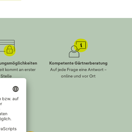
lungsmöglichkeiten
Kompetente Gärtnerberatung
eit kommt an erster
Auf jede Frage eine Antwort –
Stelle
online und vor Ort