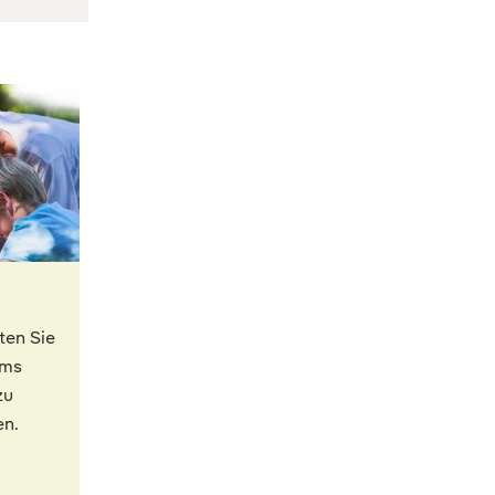
ten Sie
ums
zu
en.