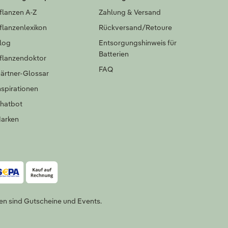
flanzen A-Z
Zahlung & Versand
flanzenlexikon
Rückversand/Retoure
log
Entsorgungshinweis für
Batterien
flanzendoktor
FAQ
ärtner-Glossar
nspirationen
hatbot
arken
en sind Gutscheine und Events.