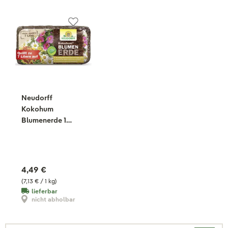
Neudorff
Kokohum
Blumenerde 1
Brikett, 630 g
4,49 €
(7,13 € / 1 kg)
lieferbar
nicht abholbar