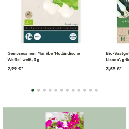
Gemüsesamen, Mairübe 'Holländische
Bio-Saatgut
Weiße', weiß, 3 g
Lisboa', grü
2,99 €
*
3,59 €
*