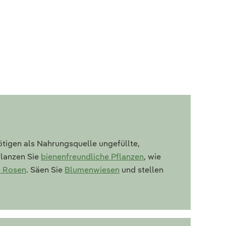
ötigen als Nahrungsquelle ungefüllte,
flanzen Sie
bienenfreundliche Pflanzen
, wie
e Rosen
. Säen Sie
Blumenwiesen
und stellen