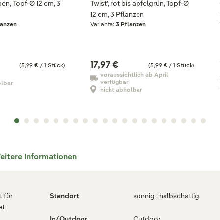
en, Topf-Ø 12 cm, 3
Twist', rot bis apfelgrün, Topf-Ø
12 cm, 3 Pflanzen
lanzen
Variante:
3 Pflanzen
17,97 €
(5,99 € / 1 Stück)
(5,99 € / 1 Stück)
voraussichtlich ab April
verfügbar
olbar
nicht abholbar
eitere Informationen
 für
Standort
sonnig , halbschattig
et
In/Outdoor
Outdoor