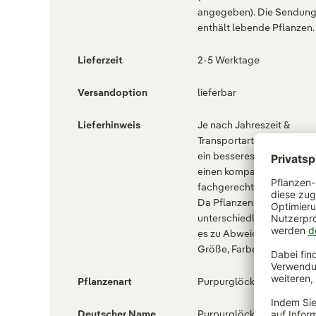
angegeben). Die Sendun
enthält lebende Pflanzen.
Lieferzeit
2-5 Werktage
Versandoption
lieferbar
Lieferhinweis
Je nach Jahreszeit &
Transportart wird die Pfla
ein besseres Anwachsen 
einen kompakteren Wuch
fachgerecht zurückgeschn
Da Pflanzen je nach Jahre
unterschiedlich aussehen
es zu Abweichung in Auss
Größe, Farbe & Form kom
Pflanzenart
Purpurglöckchen (Heuche
Deutscher Name
Purpurglöckchen 'Paris'