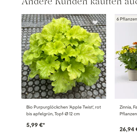
Andere Kunden kauften au
6 Pflanze
Bio Purpurglöckchen 'Apple Twist', rot
Zinnia, F
bis apfelgrün, Topf-Ø 12 cm
Pflanze
5,99 €
*
26,94 