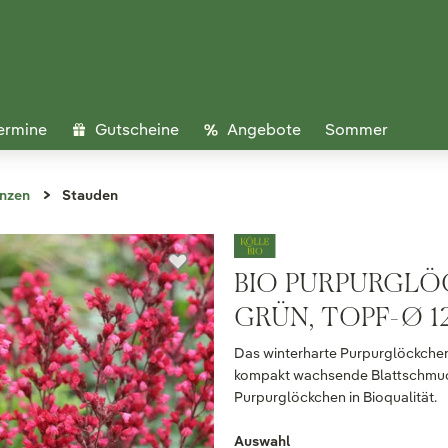
ermine
Gutscheine
Angebote
Sommer
anzen
Stauden
BIO PURPURGLÖCK
GRÜN, TOPF-Ø 1
Das winterharte Purpurglöckchen, 
kompakt wachsende Blattschmucks
Purpurglöckchen in Bioqualität.
Auswahl