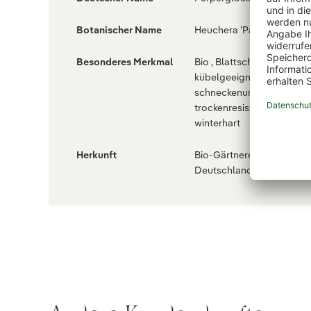
Botanischer Name
Heuchera 'Paris'
Besonderes Merkmal
Bio , Blattschmuckpflanze ,
kübelgeeignet ,
schneckenunempfindlich ,
trockenresistent , ungiftig ,
winterhart
Herkunft
Bio-Gärtnerei München ,
Deutschland