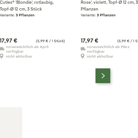
Cuties® 'Blondie', rotlaubig,
Rose', violett, Topf-Ø 12 cm, 
Topf-Ø 12 cm, 3 Stück
Pflanzen
Variante:
3 Pflanzen
Variante:
3 Pflanzen
17,97 €
17,97 €
(5,99 € / 1 Stück)
(5,99 € / 1 S
voraussichtlich ab April
voraussichtlich ab März
verfügbar
verfügbar
nicht abholbar
nicht abholbar