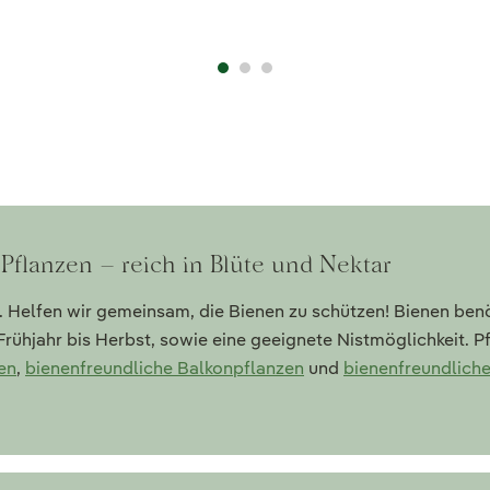
Pflanzen – reich in Blüte und Nektar
. Helfen wir gemeinsam, die Bienen zu schützen! Bienen ben
Frühjahr bis Herbst, sowie eine geeignete Nistmöglichkeit. P
en
,
bienenfreundliche Balkonpflanzen
und
bienenfreundlich