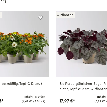
ch
n
3 Pflanzen
arbe zufällig, Topf-Ø 12 cm, 6
Bio Purpurglöckchen 'Sugar Fro
n
platin, Topf-Ø 12 cm, 3 Pflanze
Inhalt:
6 Stück
Inhalt:
€
*
17,97 €
*
(4,49 €
*
/ 1 Stück)
(5,99 €
*
/