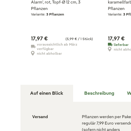
Alarm', rot, Topf-Ø 12 cm, 3
karamellfarb
Pflanzen
Pflanzen
Variante:
3 Pflanzen
Variante:
3 Pf
17,97 €
17,97 €
(5,99 € / 1 Stück)
voraussichtlich ab März
lieferbar
verfügbar
nicht abh
nicht abholbar
Auf einen Blick
Beschreibung
W
Versand
Pflanzen werden per Paket
regulär 7,99 Euro versend
(sofern nicht anders