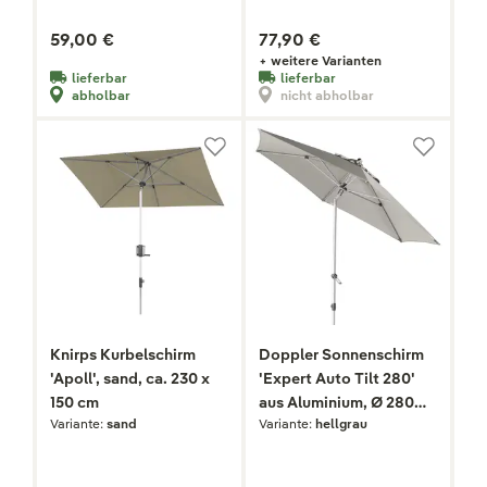
59,00 €
77,90 €
+ weitere Varianten
lieferbar
lieferbar
abholbar
nicht abholbar
Knirps Kurbelschirm
Doppler Sonnenschirm
'Apoll', sand, ca. 230 x
'Expert Auto Tilt 280'
150 cm
aus Aluminium, Ø 280
Variante:
sand
Variante:
hellgrau
cm