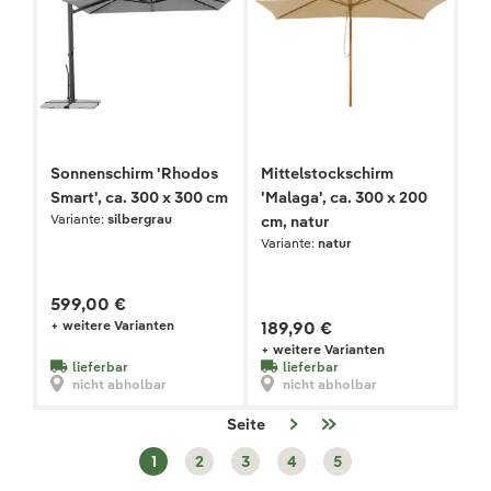
Sonnenschirm 'Rhodos
Mittelstockschirm
Smart', ca. 300 x 300 cm
'Malaga', ca. 300 x 200
Variante:
silbergrau
cm, natur
Variante:
natur
599,00 €
+ weitere Varianten
189,90 €
+ weitere Varianten
lieferbar
lieferbar
nicht abholbar
nicht abholbar
Seite
1
2
3
4
5