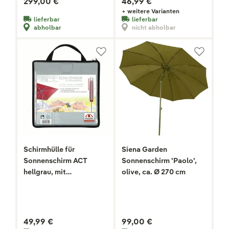
299,00 €
46,99 €
+ weitere Varianten
lieferbar
lieferbar
abholbar
nicht abholbar
Schirmhülle für
Siena Garden
Sonnenschirm ACT
Sonnenschirm 'Paolo',
hellgrau, mit
olive, ca. Ø 270 cm
Tragetasche
49,99 €
99,00 €