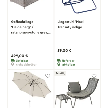
Geflechtliege
Liegestuhl 'Maxi
'Heidelberg' /
Transat', indigo
ratanbraun-stone grey,
hochwertig verarbeitet
59,00 €
499,00 €
lieferbar
lieferbar
nicht abholbar
abholbar
2-teilig