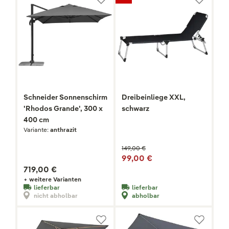
Schneider Sonnenschirm
Dreibeinliege XXL,
'Rhodos Grande', 300 x
schwarz
400 cm
Variante:
anthrazit
149,00 €
99,00 €
719,00 €
+ weitere Varianten
lieferbar
lieferbar
nicht abholbar
abholbar