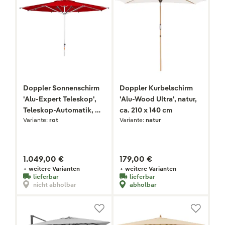
Doppler Sonnenschirm
Doppler Kurbelschirm
'Alu-Expert Teleskop',
'Alu-Wood Ultra', natur,
Teleskop-Automatik, Ø
ca. 210 x 140 cm
Variante:
rot
Variante:
natur
400 cm
1.049,00 €
179,00 €
+ weitere Varianten
+ weitere Varianten
lieferbar
lieferbar
nicht abholbar
abholbar