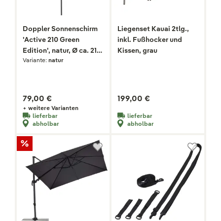
Doppler Sonnenschirm
Liegenset Kauai 2tlg.,
'Active 210 Green
inkl. Fußhocker und
Edition', natur, Ø ca. 210
Kissen, grau
Variante:
natur
cm
79,00 €
199,00 €
+ weitere Varianten
lieferbar
lieferbar
abholbar
abholbar