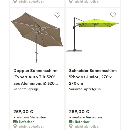
nicht abholbar
nicht abholbar
Doppler Sonnenschirm
Schneider Sonnenschirm
'Expert Auto Tilt 320'
'Rhodos Junior', 270 x
aus Aluminium, Ø 320
270 cm
Variante:
greige
Variante:
apfelgrün
cm
259,00 €
289,00 €
+ weitere Varianten
+ weitere Varianten
lieferbar
lieferbar
nicht abholbar
nicht abholbar