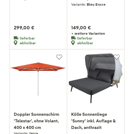
Variante:
Bleu Encre
299,00 €
149,00 €
+ weitere Varianten
lieferbar
lieferbar
abholbar
abholbar
Doppler Sonnenschirm
Kölle Sonnenliege
'Telestar', ohne Volant,
'Sunny' inkl. Auflage &
400 x 400 cm
Dach, anthrazit
Variante:
terra