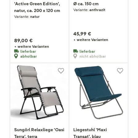
'Active Green Edition',
Ø ca. 150 cm
Variante:
anthrazit
natur, ca. 200 x 120 cm
Variante:
natur
45,99 €
89,00 €
+ weitere Varianten
+ weitere Varianten
lieferbar
lieferbar
abholbar
nicht abholbar
Sungörl Relaxliege 'Oasi
Liegestuhl 'Maxi
Terra', terra
Transat', blau