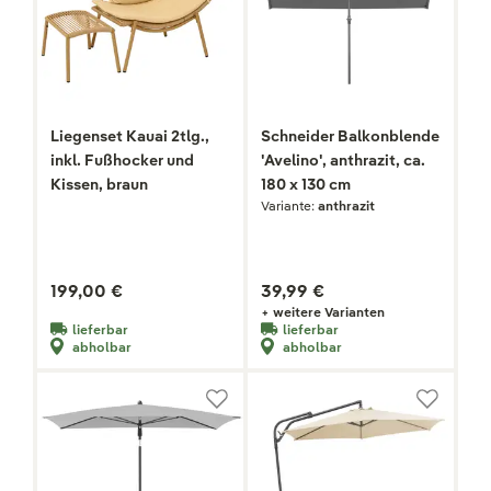
Liegenset Kauai 2tlg.,
Schneider Balkonblende
inkl. Fußhocker und
'Avelino', anthrazit, ca.
Kissen, braun
180 x 130 cm
Variante:
anthrazit
199,00 €
39,99 €
+ weitere Varianten
lieferbar
lieferbar
abholbar
abholbar