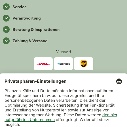
Service
Verantwortung
Beratung & Inspirationen
Zahlung & Versand
Versand
Zahlarten
*Alle Preise inkl. gesetzlicher Mehrwertsteuer zzgl.
Versand
.
Mindestbestellwert 14,90 €, ausgenommen sind Gutscheine und
Events.