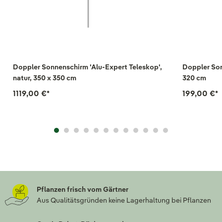
Doppler Sonnenschirm 'Alu-Expert Teleskop',
Doppler Son
natur, 350 x 350 cm
320 cm
1119,00 €
*
199,00 €
*
Pflanzen frisch vom Gärtner
Aus Qualitätsgründen keine Lagerhaltung bei Pflanzen