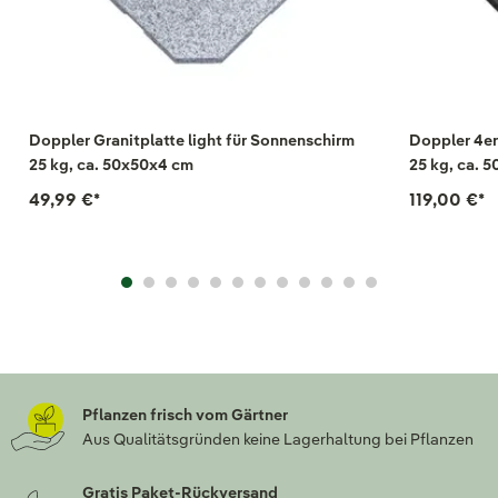
Doppler Granitplatte light für Sonnenschirm
Doppler 4er
25 kg, ca. 50x50x4 cm
25 kg, ca. 5
49,99 €
*
119,00 €
*
Pflanzen frisch vom Gärtner
Aus Qualitätsgründen keine Lagerhaltung bei Pflanzen
Gratis Paket-Rückversand