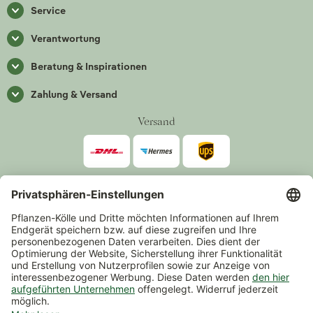
Service
Verantwortung
Beratung & Inspirationen
Zahlung & Versand
Versand
Zahlarten
*Alle Preise inkl. gesetzlicher Mehrwertsteuer zzgl.
Versand
.
Mindestbestellwert 14,90 €, ausgenommen sind Gutscheine und
Events.