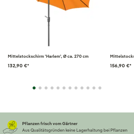
Mittelstockschirm 'Harlem', Ø ca. 270 cm
Mittelstocks
132,90 €
*
156,90 €
*
Pflanzen frisch vom Gärtner
Aus Qualitätsgründen keine Lagerhaltung bei Pflanzen