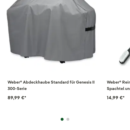
Weber® Abdeckhaube Standard für Genesis II
Weber® Reini
300-Serie
Spachtel un
89,99 €
*
14,99 €
*