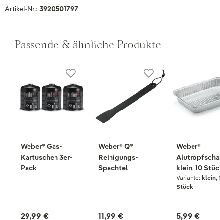
Artikel-Nr.:
3920501797
Passende & ähnliche Produkte
Weber® Gas-
Weber® Q®
Weber®
Kartuschen 3er-
Reinigungs-
Alutropfscha
Pack
Spachtel
klein, 10 Stüc
Variante:
klein, 
Stück
29,99 €
11,99 €
5,99 €